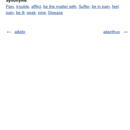
Synonyms
:
Pain
,
trouble
,
afflict
,
be the matter with
,
Suffer
,
be in pain
,
feel
pain
,
be ill
,
peak
,
pine
,
Disease
aikido
ailanthus