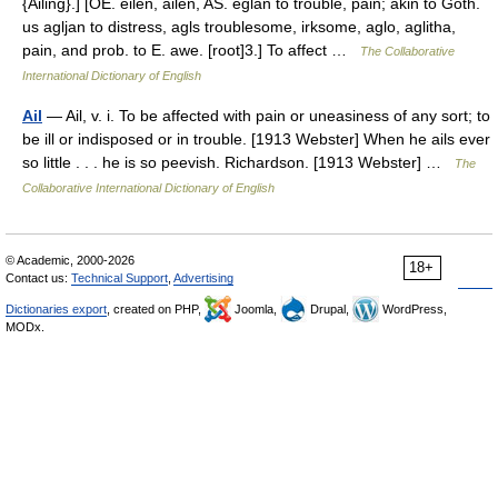
{Ailing}.] [OE. eilen, ailen, AS. eglan to trouble, pain; akin to Goth.
us agljan to distress, agls troublesome, irksome, aglo, aglitha,
pain, and prob. to E. awe. [root]3.] To affect …
The Collaborative
International Dictionary of English
Ail
— Ail, v. i. To be affected with pain or uneasiness of any sort; to
be ill or indisposed or in trouble. [1913 Webster] When he ails ever
so little . . . he is so peevish. Richardson. [1913 Webster] …
The
Collaborative International Dictionary of English
© Academic, 2000-2026
18+
Contact us:
Technical Support
,
Advertising
Dictionaries export
, created on PHP,
Joomla,
Drupal,
WordPress,
MODx.