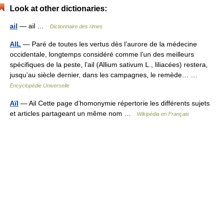
Look at other dictionaries:
ail
— ail …
Dictionnaire des rimes
AIL
— Paré de toutes les vertus dès l’aurore de la médecine
occidentale, longtemps considéré comme l’un des meilleurs
spécifiques de la peste, l’ail (Allium sativum L., liliacées) restera,
jusqu’au siècle dernier, dans les campagnes, le remède… …
Encyclopédie Universelle
Aïl
— Ail Cette page d’homonymie répertorie les différents sujets
et articles partageant un même nom …
Wikipédia en Français