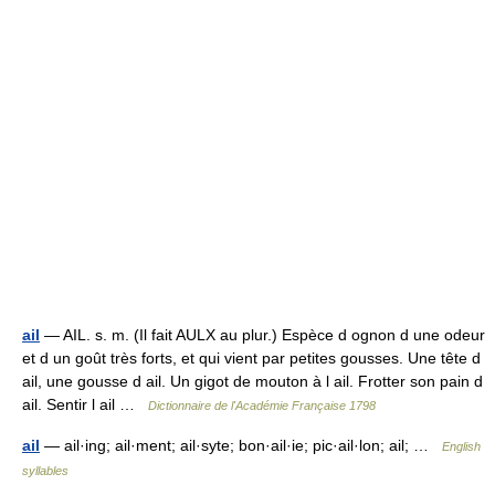
ail
— AIL. s. m. (Il fait AULX au plur.) Espèce d ognon d une odeur
et d un goût très forts, et qui vient par petites gousses. Une tête d
ail, une gousse d ail. Un gigot de mouton à l ail. Frotter son pain d
ail. Sentir l ail …
Dictionnaire de l'Académie Française 1798
ail
— ail·ing; ail·ment; ail·syte; bon·ail·ie; pic·ail·lon; ail; …
English
syllables