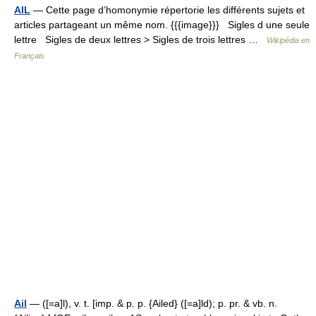
AIL
— Cette page d’homonymie répertorie les différents sujets et
articles partageant un même nom. {{{image}}} Sigles d une seule
lettre Sigles de deux lettres > Sigles de trois lettres …
Wikipédia en
Français
Ail
— ([=a]l), v. t. [imp. & p. p. {Ailed} ([=a]ld); p. pr. & vb. n.