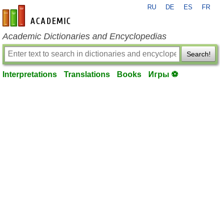
RU
DE
ES
FR
en-academic.com
Academic Dictionaries and Encyclopedias
Search!
Interpretations
Translations
Books
Игры ⚽