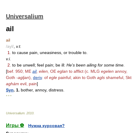
Universalium
ail
ail
/ayl/
,
v.t.
1.
to cause pain, uneasiness, or trouble to.
v.i.
2.
to be unwell; feel pain; be ill:
He's been ailing for some time.
[
bef. 950; ME
ail
, eilen,
OE
eglan
to afflict (c. MLG
egelen
annoy,
Goth
-agljan
),
deriv
. of
egle
painful; akin to Goth
agls
shameful, Skt
aghám
evil, pain
]
Syn
. 1.
bother, annoy, distress.
* * *
Universalium
.
2010
.
Игры ⚽
Нужна курсовая?