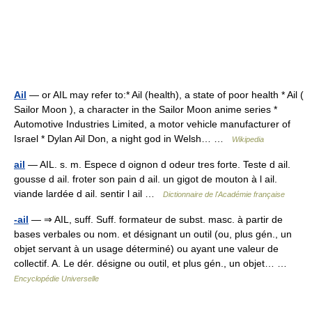
Ail
— or AIL may refer to:* Ail (health), a state of poor health * Ail (
Sailor Moon ), a character in the Sailor Moon anime series *
Automotive Industries Limited, a motor vehicle manufacturer of
Israel * Dylan Ail Don, a night god in Welsh… …
Wikipedia
ail
— AIL. s. m. Espece d oignon d odeur tres forte. Teste d ail.
gousse d ail. froter son pain d ail. un gigot de mouton à l ail.
viande lardée d ail. sentir l ail …
Dictionnaire de l'Académie française
-ail
— ⇒ AIL, suff. Suff. formateur de subst. masc. à partir de
bases verbales ou nom. et désignant un outil (ou, plus gén., un
objet servant à un usage déterminé) ou ayant une valeur de
collectif. A. Le dér. désigne ou outil, et plus gén., un objet… …
Encyclopédie Universelle