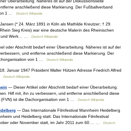
iner Überarbeitung. Näheres ist auf der Diskussionsseite
 entferne anschließend diese Markierung. Der Fußballverband
n von 1 …
Deutsch Wikipedia
 Jansen (* 24. März 1891 in Köln als Mathilde Kreutzer; † 29.
Rhein Sieg Kreis) war eine deutsche Malerin des Rheinischen
ben und Werk… …
Deutsch Wikipedia
el oder Abschnitt bedarf einer Überarbeitung. Näheres ist auf der
 verbessern, und entferne anschließend diese Markierung. Der
Dachorganisation von 1 …
Deutsch Wikipedia
. Januar 1947 Präsident Walter Hützen Adresse Friedrich Alfred
 …
Deutsch Wikipedia
hein
— Dieser Artikel oder Abschnitt bedarf einer Überarbeitung.
en. Hilf mit, ihn zu verbessern, und entferne anschließend diese
n (FVN) ist die Dachorganisation von 1 …
Deutsch Wikipedia
idelberg
— Das Internationale Filmfestival Mannheim Heidelberg
heim und Heidelberg statt. Das Internationale Filmfestival
Oktober oder November statt, im Jahr 2011 zum 60.… …
Deutsch