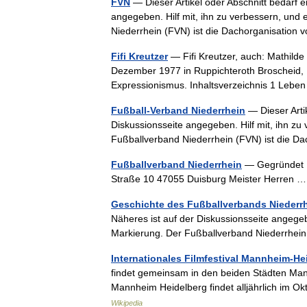
FVN
— Dieser Artikel oder Abschnitt bedarf e
angegeben. Hilf mit, ihn zu verbessern, und
Niederrhein (FVN) ist die Dachorganisatio
Fifi Kreutzer
— Fifi Kreutzer, auch: Mathilde
Dezember 1977 in Ruppichteroth Broscheid, 
Expressionismus. Inhaltsverzeichnis 1 Le
Fußball-Verband Niederrhein
— Dieser Artik
Diskussionsseite angegeben. Hilf mit, ihn zu
Fußballverband Niederrhein (FVN) ist die 
Fußballverband Niederrhein
— Gegründet 18
Straße 10 47055 Duisburg Meister Herren
Geschichte des Fußballverbands Niederr
Näheres ist auf der Diskussionsseite angegeb
Markierung. Der Fußballverband Niederrhei
Internationales Filmfestival Mannheim-He
findet gemeinsam in den beiden Städten Mann
Mannheim Heidelberg findet alljährlich im 
Wikipedia