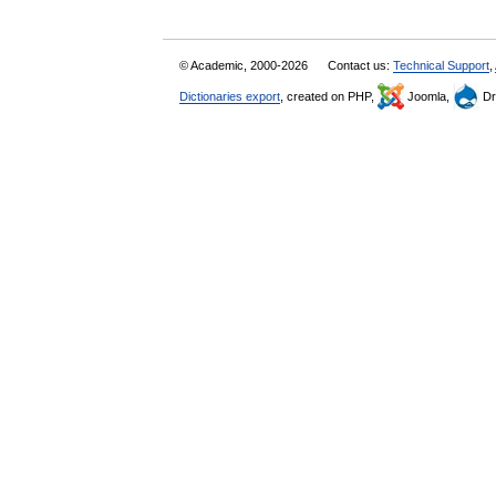
© Academic, 2000-2026
Contact us:
Technical Support
,
Dictionaries export
, created on PHP,
Joomla,
Dr