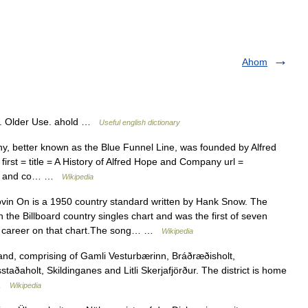
Ahom
, n. Older Use. ahold …
Useful english dictionary
, better known as the Blue Funnel Line, was founded by Alfred
 first = title = A History of Alfred Hope and Company url =
holt and co… …
Wikipedia
in On is a 1950 country standard written by Hank Snow. The
the Billboard country singles chart and was the first of seven
s career on that chart.The song… …
Wikipedia
land, comprising of Gamli Vesturbærinn, Bráðræðisholt,
taðaholt, Skildinganes and Litli Skerjafjörður. The district is home
e …
Wikipedia