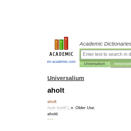
Academic Dictionarie
en-academic.com
Universalium
Interpretat
Universalium
aholt
aholt
/
euh
hohlt
"/
,
n
.
Older
Use
.
ahold
.
* * *