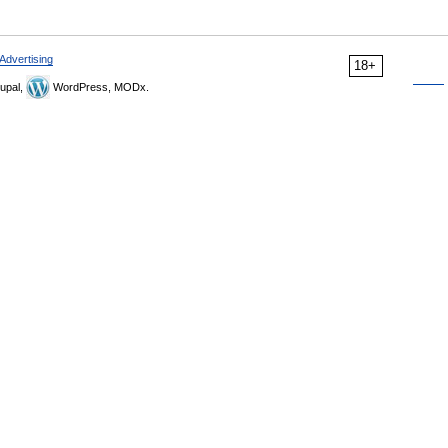
Advertising
18+
upal,
WordPress, MODx.