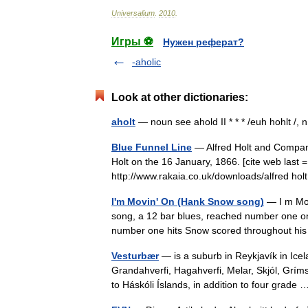
Universalium
.
2010
.
Игры ⚽
Нужен реферат?
-aholic
Look at other dictionaries:
aholt
— noun see ahold II * * * /euh hohlt /
Blue Funnel Line
— Alfred Holt and Company
Holt on the 16 January, 1866. [cite web last =
http://www.rakaia.co.uk/downloads/alfred 
I'm Movin' On (Hank Snow song)
— I m Mov
song, a 12 bar blues, reached number one on 
number one hits Snow scored throughout hi
Vesturbær
— is a suburb in Reykjavík in Ice
Grandahverfi, Hagahverfi, Melar, Skjól, Grímss
to Háskóli Íslands, in addition to four grad