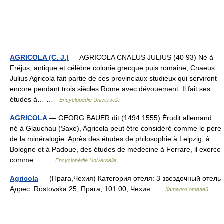
AGRICOLA (C. J.)
— AGRICOLA CNAEUS JULIUS (40 93) Né à
Fréjus, antique et célèbre colonie grecque puis romaine, Cnaeus
Julius Agricola fait partie de ces provinciaux studieux qui serviront
encore pendant trois siècles Rome avec dévouement. Il fait ses
études à… …
Encyclopédie Universelle
AGRICOLA
— GEORG BAUER dit (1494 1555) Érudit allemand
né à Glauchau (Saxe), Agricola peut être considéré comme le père
de la minéralogie. Après des études de philosophie à Leipzig, à
Bologne et à Padoue, des études de médecine à Ferrare, il exerce
comme… …
Encyclopédie Universelle
Agricola
— (Прага,Чехия) Категория отеля: 3 звездочный отель
Адрес: Rostovska 25, Прага, 101 00, Чехия …
Каталог отелей