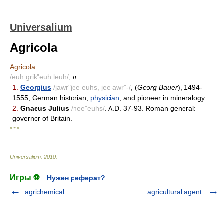
Universalium
Agricola
Agricola
/euh grik"euh leuh/
,
n.
1.
Georgius
/jawr"jee euhs, jee awr"-/
, (
Georg Bauer
), 1494-
1555, German historian,
physician
, and pioneer in mineralogy.
2.
Gnaeus Julius
/nee"euhs/
, A.D. 37-93, Roman general:
governor of Britain.
* * *
Universalium
.
2010
.
Игры ⚽
Нужен реферат?
agrichemical
agricultural agent.