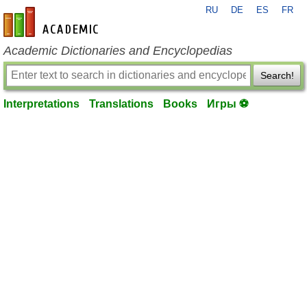
RU
DE
ES
FR
en-academic.com
Academic Dictionaries and Encyclopedias
Search!
Interpretations
Translations
Books
Игры ⚽