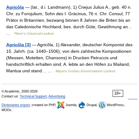
Agricŏla
— (lat., d.i. Landmann), 1) Cnejus Julius A., geb. 40 n.
Chr. zu Forojulium, Sohn des I. Gräcinus, 76 n. Chr. Consul, 77
Prätor in Britannien, bezwang binnen 8 Jahren die Briten bis an
das Caledonische Hochland, bes. durch Güte, Gewöhnung an…
…
Pierer's Universal-Lexikon
Agricŏla [3]
— Agricŏla, 1) Alexander, deutscher Komponist des
15. Jahrh. (ca. 1440–1506), von dem zahlreiche Kompositionen
(Messen, Motetten, Chansons) in Drucken Petruccis und
handschriftlich erhalten sind. A. lebte an den Höfen zu Mailand,
Mantua und stand… …
Meyers Großes Konversations-Lexikon
© Academic, 2000-2026
18+
Contact us:
Technical Support
,
Advertising
Dictionaries export
, created on PHP,
Joomla,
Drupal,
WordPress,
MODx.