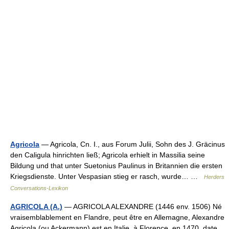
Agricola
— Agricola, Cn. I., aus Forum Julii, Sohn des J. Gräcinus
den Caligula hinrichten ließ; Agricola erhielt in Massilia seine
Bildung und that unter Suetonius Paulinus in Britannien die ersten
Kriegsdienste. Unter Vespasian stieg er rasch, wurde… …
Herders
Conversations-Lexikon
AGRICOLA (A.)
— AGRICOLA ALEXANDRE (1446 env. 1506) Né
vraisemblablement en Flandre, peut être en Allemagne, Alexandre
Agricola (ou Ackermann) est en Italie, à Florence, en 1470, date