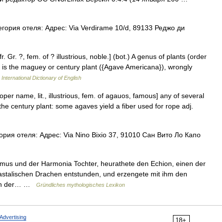
ория отеля: Адрес: Via Verdirame 10/d, 89133 Реджо ди
 Gr. ?, fem. of ? illustrious, noble.] (bot.) A genus of plants (order
es is the maguey or century plant ({Agave Americana}), wrongly
International Dictionary of English
er name, lit., illustrious, fem. of agauos, famous] any of several
the century plant: some agaves yield a fiber used for rope adj.
рия отеля: Адрес: Via Nino Bixio 37, 91010 Сан Вито Ло Капо
mus und der Harmonia Tochter, heurathete den Echion, einen der
astalischen Drachen entstunden, und erzengete mit ihm den
 in der… …
Gründliches mythologisches Lexikon
Advertising
18+