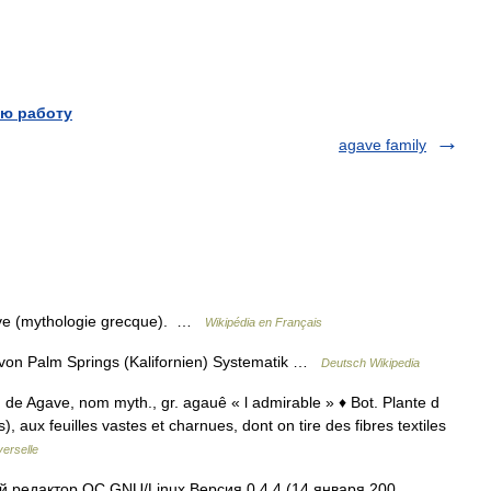
ю работу
agave family
ave (mythologie grecque). …
Wikipédia en Français
von Palm Springs (Kalifornien) Systematik …
Deutsch Wikipedia
, de Agave, nom myth., gr. agauê « l admirable » ♦ Bot. Plante d
, aux feuilles vastes et charnues, dont on tire des fibres textiles
erselle
 редактор ОС GNU/Linux Версия 0.4.4 (14 января 200 …