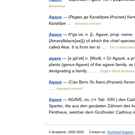
Википедия
Agave
— (Реджо ди Калабрия,Италия) Катег
Калабри …
Каталог отелей
Agave
— A*ga ve, n. [L. Agave, prop. name, fr.
{Amaryllidace[ae]}) of which the chief speci
called Aloe. It is from ten to …
The Collaborative 
agave
— [ə gä′vē] n. [ModL < Gr Agauē, a prop
plants (genus Agave) of the agave family, as 
designating a family… …
English World dictionary
Agave
— (Сан Вито Ло Капо,Италия) Катего
…
Каталог отелей
Agave
— AGAVE, es, (⇒ Tab. XXII.) des Cad
Sparter, die aus den gesäeten Zähnen des k
Pentheus, welcher dem Großvater Cadmus
© Academic, 2000-2026
Contact us:
Technical Support
,