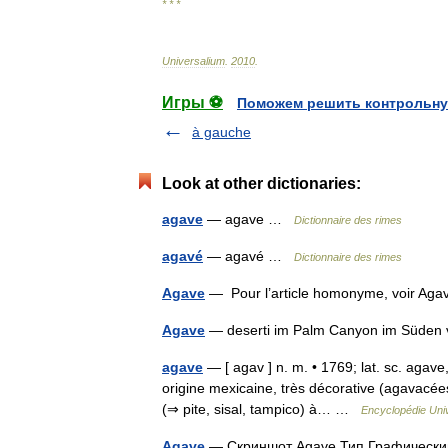
* * *
Universalium
.
2010
.
Игры ⚽
Поможем решить контрольну
à gauche
Look at other dictionaries:
agave
— agave …
Dictionnaire des rimes
agavé
— agavé …
Dictionnaire des rimes
Agave
— Pour l’article homonyme, voir Ag
Agave
— deserti im Palm Canyon im Süden 
agave
— [ agav ] n. m. • 1769; lat. sc. agave
origine mexicaine, très décorative (agavacées)
(⇒ pite, sisal, tampico) à… …
Encyclopédie Univ
Agave
— Скриншот Agave Тип Графический