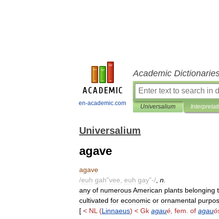
Academic Dictionarie
en-academic.com
Universalium
Interpretat
Universalium
agave
agave
/
euh
gah
"
vee
,
euh
gay
"-/
,
n
.
any
of
numerous
American
plants
belonging
cultivated
for
economic
or
ornamental
purpos
[
<
NL
(
Linnaeus
) <
Gk
agau
é
,
fem
.
of
agau
ó