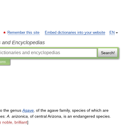
Remember this site
Embed dictionaries into your website
EN
s and Encyclopedias
Search!
ions
to
the
genus
Agave
,
of
the
agave
family
,
species
of
which
are
es:
A
.
arizonica
,
of
central
Arizona
,
is
an
endangered
species
.
s
noble
,
brilliant
]