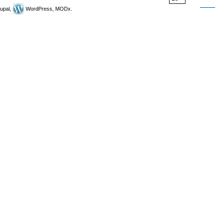
upal,
WordPress, MODx.