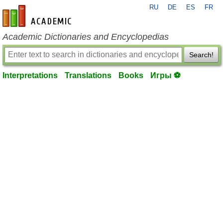
RU
DE
ES
FR
en-academic.com
Academic Dictionaries and Encyclopedias
Search!
Interpretations
Translations
Books
Игры ⚽