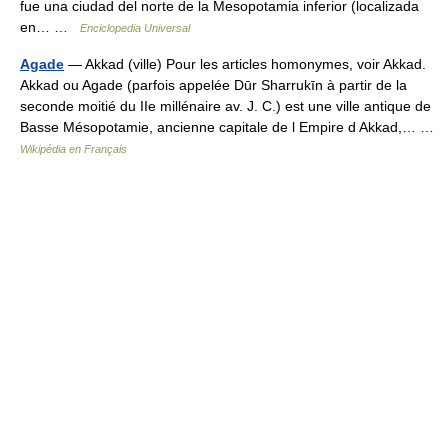
fue una ciudad del norte de la Mesopotamia inferior (localizada
en… …
Enciclopedia Universal
Agade
— Akkad (ville) Pour les articles homonymes, voir Akkad.
Akkad ou Agade (parfois appelée Dūr Sharrukīn à partir de la
seconde moitié du IIe millénaire av. J. C.) est une ville antique de
Basse Mésopotamie, ancienne capitale de l Empire d Akkad,… …
Wikipédia en Français