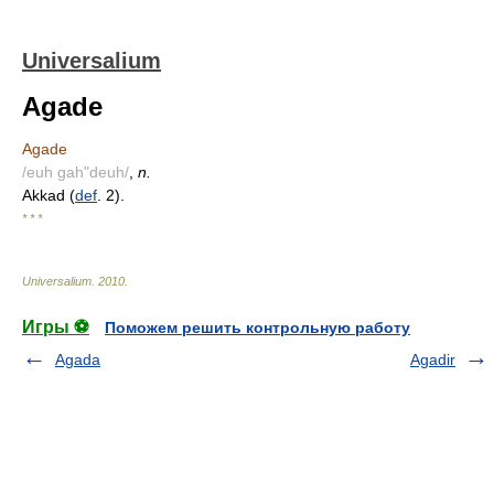
Universalium
Agade
Agade
/euh gah"deuh/
,
n.
Akkad (
def
. 2).
* * *
Universalium
.
2010
.
Игры ⚽
Поможем решить контрольную работу
Agada
Agadir