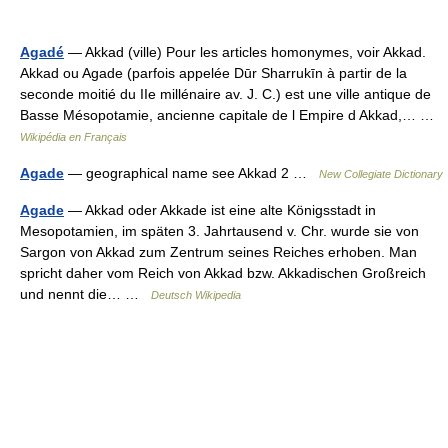
Agadé
— Akkad (ville) Pour les articles homonymes, voir Akkad.
Akkad ou Agade (parfois appelée Dūr Sharrukīn à partir de la
seconde moitié du IIe millénaire av. J. C.) est une ville antique de
Basse Mésopotamie, ancienne capitale de l Empire d Akkad,… …
Wikipédia en Français
Agade
— geographical name see Akkad 2 …
New Collegiate Dictionary
Agade
— Akkad oder Akkade ist eine alte Königsstadt in
Mesopotamien, im späten 3. Jahrtausend v. Chr. wurde sie von
Sargon von Akkad zum Zentrum seines Reiches erhoben. Man
spricht daher vom Reich von Akkad bzw. Akkadischen Großreich
und nennt die… …
Deutsch Wikipedia