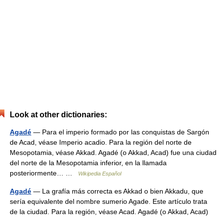
Look at other dictionaries:
Agadé
— Para el imperio formado por las conquistas de Sargón
de Acad, véase Imperio acadio. Para la región del norte de
Mesopotamia, véase Akkad. Agadé (o Akkad, Acad) fue una ciudad
del norte de la Mesopotamia inferior, en la llamada
posteriormente… …
Wikipedia Español
Agadé
— La grafía más correcta es Akkad o bien Akkadu, que
sería equivalente del nombre sumerio Agade. Este artículo trata
de la ciudad. Para la región, véase Acad. Agadé (o Akkad, Acad)