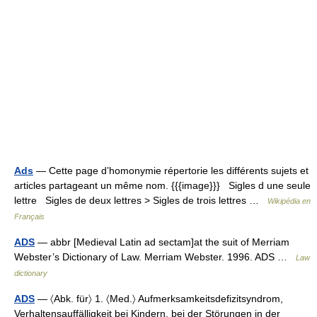
Ads
— Cette page d’homonymie répertorie les différents sujets et
articles partageant un même nom. {{{image}}} Sigles d une seule
lettre Sigles de deux lettres > Sigles de trois lettres …
Wikipédia en
Français
ADS
— abbr [Medieval Latin ad sectam]at the suit of Merriam
Webster’s Dictionary of Law. Merriam Webster. 1996. ADS …
Law
dictionary
ADS
— 〈Abk. für〉 1. 〈Med.〉 Aufmerksamkeitsdefizitsyndrom,
Verhaltensauffälligkeit bei Kindern, bei der Störungen in der