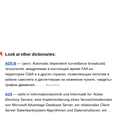
Look at other dictionaries:
ADS-B
— (англ. Automatic dependent surveillance broadcast)
технология, внедряемая в настоящее время FAA на
территории США и в других странах, позволяющая пилотам в
кабине самолета и диспетчерам на наземном пункте, «видеть»
трафик движения… …
Википедия
AdS
— steht in Informationstechnik und Informatik für: Active
Directory Service, eine Implementierung eines Verzeichnisdienstes
von Microsoft Advantage Database Server, ein relationales Client
Server Datenbanksystem Algorithmen und Datenstrukturen, ein …