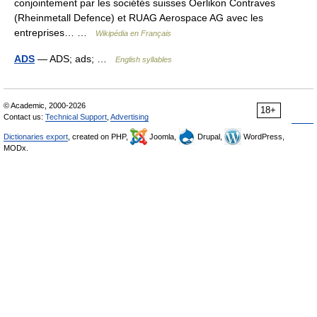
conjointement par les sociétés suisses Oerlikon Contraves
(Rheinmetall Defence) et RUAG Aerospace AG avec les
entreprises… …
Wikipédia en Français
ADS
— ADS; ads; …
English syllables
© Academic, 2000-2026
18+
Contact us:
Technical Support
,
Advertising
Dictionaries export
, created on PHP,
Joomla,
Drupal,
WordPress,
MODx.