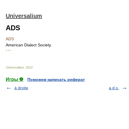
Universalium
ADS
ADS
American Dialect Society.
* * *
Universalium
.
2010
.
Игры ⚽
Поможем написать реферат
à droite
a.d.s.