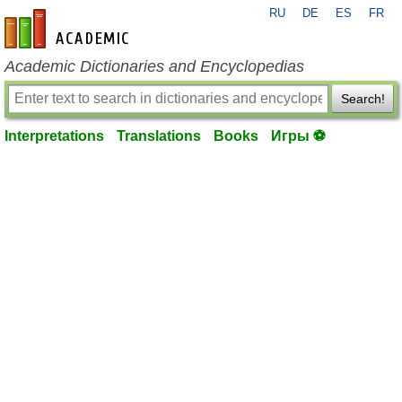
RU
DE
ES
FR
en-academic.com
Academic Dictionaries and Encyclopedias
Search!
Interpretations
Translations
Books
Игры ⚽