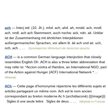
ach
— Interj std. (10. Jh.), mhd. ach, ahd. ah, mndd. ach, mndl.
ach, nndl. ach ach Stammwort, auch nschw. ack, ndn. ak. Unklar
ist der Zusammenhang mit ähnlichen Interjektionen
außergermanischer Sprachen, vor allem lit. àk ach und air. uch,
och, ach… …
Etymologisches Wörterbuch der deutschen sprache
ACH
— is a common German language interjection that closely
resembles English Oh .ACH is also a three letter abbreviation that
may refer to: *Accion contra el Hambre, an International NGO, part
of the Action against Hunger (ACF) International Network * …
Wikipedia
ACh
— Cette page d’homonymie répertorie les différents sujets et
articles partageant un même nom. Ach est le nom ancien
correspondant au breton moderne Ac h (archidiaconé) {{{image}}}
Sigles d une seule lettre Sigles de deux… …
Wikipédia en Français