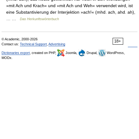
»mit Ach und Krach« und »mit Ach und Weh« verwendet wird, ist
eine Substantivierung der Interjektion »ach!« (mhd. ach, ahd. ah),
… …
Das Herkunftswörterbuch
© Academic, 2000-2026
18+
Contact us:
Technical Support
,
Advertising
Dictionaries export
, created on PHP,
Joomla,
Drupal,
WordPress,
MODx.