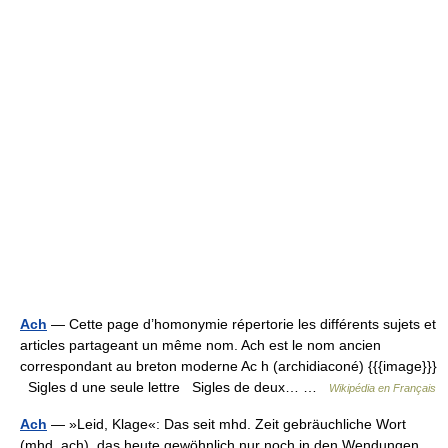
Ach
— Cette page d’homonymie répertorie les différents sujets et
articles partageant un même nom. Ach est le nom ancien
correspondant au breton moderne Ac h (archidiaconé) {{{image}}}
Sigles d une seule lettre Sigles de deux… …
Wikipédia en Français
Ach
— »Leid, Klage«: Das seit mhd. Zeit gebräuchliche Wort
(mhd. ach), das heute gewöhnlich nur noch in den Wendungen