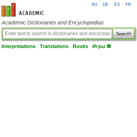
RU
DE
ES
FR
en-academic.com
Academic Dictionaries and Encyclopedias
Search!
Interpretations
Translations
Books
Игры ⚽