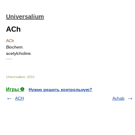
Universalium
ACh
ACh
Biochem.
acetylcholine.
* * *
Universalium
.
2010
.
Игры ⚽
Нужно решить контрольную?
ACH
Achab