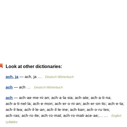
Look at other dictionaries:
ach, ja
— ach, ja …
Deutsch Wörterbuch
ach
— ach …
Deutsch Wörterbuch
ach
— ach·ae·me·ni·an; ach·a·la·sia; ach·ate; ach·a·ti·na;
ach·a·ti·nel·la; ach·e·mon; ach·er·o·ni·an; ach·er·on·tic; ach·e·ta;
ach·il·lea; ach·il·le·an; ach·il·le·ine; ach·kan; ach·o·ru·tes;
ach·ras; ach·ro·ite; ach·ro·mat; ach·ro·mati·ace·ae;… …
English
syllables