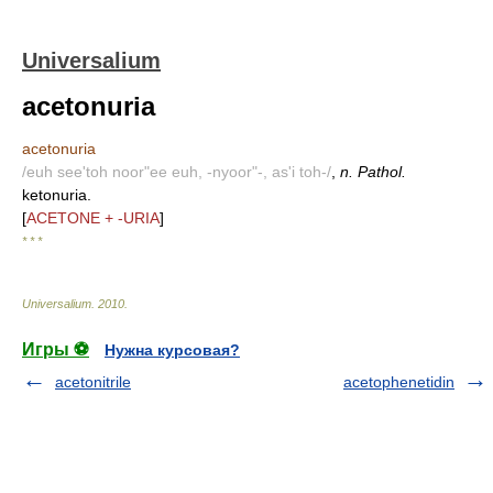
Universalium
acetonuria
acetonuria
/euh see'toh noor"ee euh, -nyoor"-, as'i toh-/
,
n. Pathol.
ketonuria.
[
ACETONE + -URIA
]
* * *
Universalium
.
2010
.
Игры ⚽
Нужна курсовая?
acetonitrile
acetophenetidin