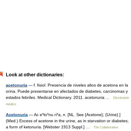
Look at other dictionaries:
acetonuria
— f. fisiol. Presencia de niveles altos de acetona en la
orina. Puede presentarse en afectados de diabetes, carcinomas y
estados febriles. Medical Dictionary. 2011. acetonuria …
Diccionario
médico
Acetonuria
— Ac e*to*nu ri*a, n. [NL. See {Acetone}; {Urine}.]
(Med.) Excess of acetone in the urine, as in starvation or diabetes;
a form of ketonuria. [Webster 1913 Suppl.] …
The Collaborative