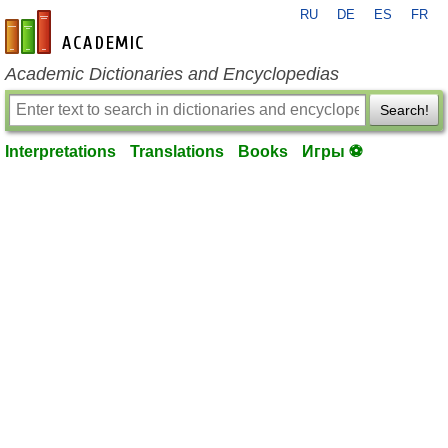
RU
DE
ES
FR
en-academic.com
Academic Dictionaries and Encyclopedias
Search!
Interpretations
Translations
Books
Игры ⚽