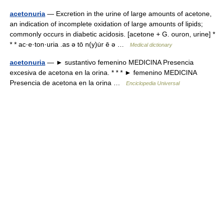
acetonuria
— Excretion in the urine of large amounts of acetone,
an indication of incomplete oxidation of large amounts of lipids;
commonly occurs in diabetic acidosis. [acetone + G. ouron, urine] *
* * ac·e·ton·uria .as ə tō n(y)u̇r ē ə …
Medical dictionary
acetonuria
— ► sustantivo femenino MEDICINA Presencia
excesiva de acetona en la orina. * * * ► femenino MEDICINA
Presencia de acetona en la orina …
Enciclopedia Universal