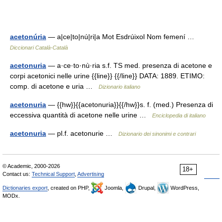
acetonúria
— a|ce|to|nú|ri|a Mot Esdrúixol Nom femení …
Diccionari Català-Català
acetonuria
— a·ce·to·nù·ria s.f. TS med. presenza di acetone e
corpi acetonici nelle urine {{line}} {{/line}} DATA: 1889. ETIMO:
comp. di acetone e uria …
Dizionario italiano
acetonuria
— {{hw}}{{acetonuria}}{{/hw}}s. f. (med.) Presenza di
eccessiva quantità di acetone nelle urine …
Enciclopedia di italiano
acetonuria
— pl.f. acetonurie …
Dizionario dei sinonimi e contrari
© Academic, 2000-2026
18+
Contact us:
Technical Support
,
Advertising
Dictionaries export
, created on PHP,
Joomla,
Drupal,
WordPress,
MODx.