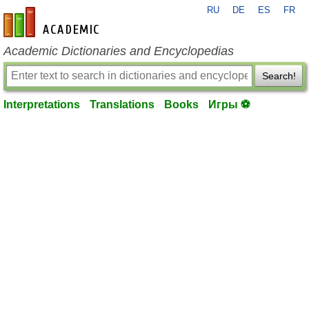
RU
DE
ES
FR
en-academic.com
Academic Dictionaries and Encyclopedias
Search!
Interpretations
Translations
Books
Игры ⚽