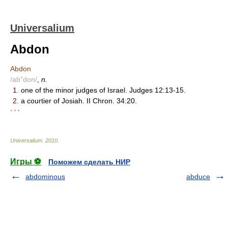
Universalium
Abdon
Abdon
/ab"don/
,
n.
1.
one of the minor judges of Israel. Judges 12:13-15.
2.
a courtier of Josiah. II Chron. 34:20.
* * *
Universalium
.
2010
.
Игры ⚽
Поможем сделать НИР
abdominous
abduce