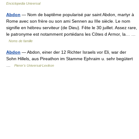
Enciclopedia Universal
Abdon
— Nom de baptême popularisé par saint Abdon, martyr à
Rome avec son frère ou son ami Sennen au IIIe siècle. Le nom
signifie en hébreu serviteur (de Dieu). Fête le 30 juillet. Assez rare,
le patronyme est notamment portédans les Côtes d Armor, la… …
Noms de famille
Abdon
— Abdon, einer der 12 Richter Israels vor Eli, war der
Sohn Hillels, aus Pireathon im Stamme Ephraim u. sehr begütert
…
Pierer's Universal-Lexikon