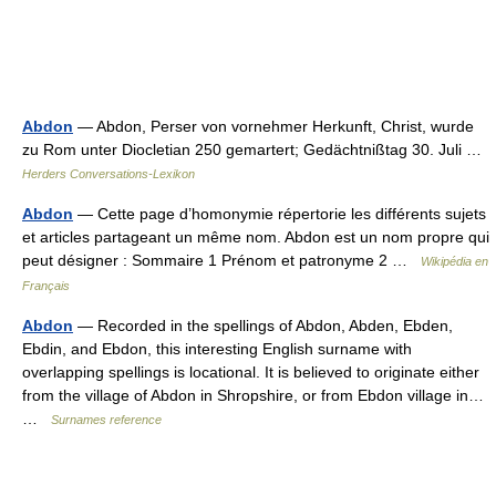
Abdon
— Abdon, Perser von vornehmer Herkunft, Christ, wurde
zu Rom unter Diocletian 250 gemartert; Gedächtnißtag 30. Juli …
Herders Conversations-Lexikon
Abdon
— Cette page d’homonymie répertorie les différents sujets
et articles partageant un même nom. Abdon est un nom propre qui
peut désigner : Sommaire 1 Prénom et patronyme 2 …
Wikipédia en
Français
Abdon
— Recorded in the spellings of Abdon, Abden, Ebden,
Ebdin, and Ebdon, this interesting English surname with
overlapping spellings is locational. It is believed to originate either
from the village of Abdon in Shropshire, or from Ebdon village in…
…
Surnames reference