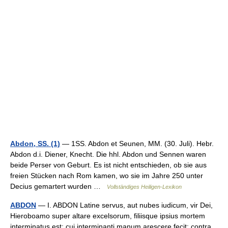
Abdon, SS. (1)
— 1SS. Abdon et Seunen, MM. (30. Juli). Hebr.
Abdon d.i. Diener, Knecht. Die hhl. Abdon und Sennen waren
beide Perser von Geburt. Es ist nicht entschieden, ob sie aus
freien Stücken nach Rom kamen, wo sie im Jahre 250 unter
Decius gemartert wurden …
Vollständiges Heiligen-Lexikon
ABDON
— I. ABDON Latine servus, aut nubes iudicum, vir Dei,
Hieroboamo super altare excelsorum, filiisque ipsius mortem
interminatus est: cui interminanti manum arescere fecit: contra