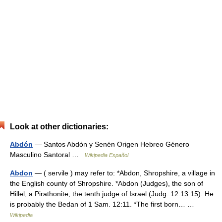
Look at other dictionaries:
Abdón
— Santos Abdón y Senén Origen Hebreo Género
Masculino Santoral …
Wikipedia Español
Abdon
— ( servile ) may refer to: *Abdon, Shropshire, a village in
the English county of Shropshire. *Abdon (Judges), the son of
Hillel, a Pirathonite, the tenth judge of Israel (Judg. 12:13 15). He
is probably the Bedan of 1 Sam. 12:11. *The first born… …
Wikipedia