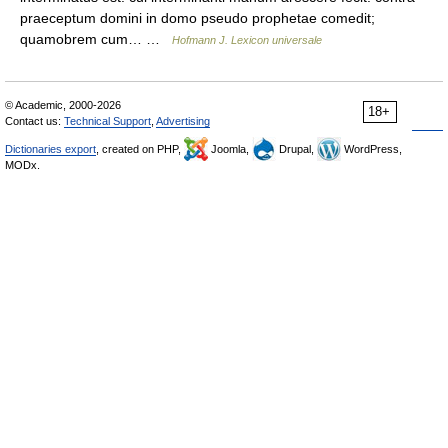
praeceptum domini in domo pseudo prophetae comedit;
quamobrem cum… …
Hofmann J. Lexicon universale
© Academic, 2000-2026
18+
Contact us:
Technical Support
,
Advertising
Dictionaries export
, created on PHP,
Joomla,
Drupal,
WordPress,
MODx.