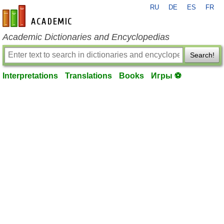
RU
DE
ES
FR
en-academic.com
Academic Dictionaries and Encyclopedias
Search!
Interpretations
Translations
Books
Игры ⚽