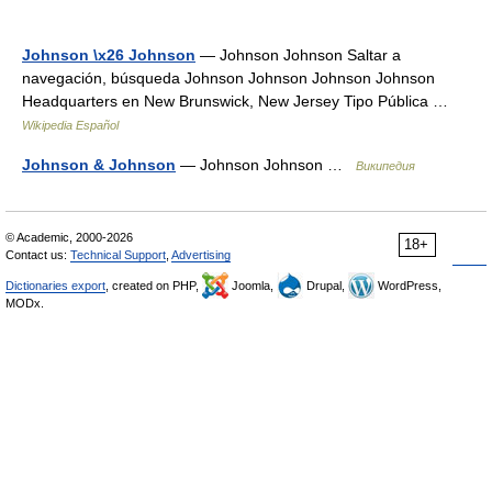
Johnson \x26 Johnson
— Johnson Johnson Saltar a
navegación, búsqueda Johnson Johnson Johnson Johnson
Headquarters en New Brunswick, New Jersey Tipo Pública …
Wikipedia Español
Johnson & Johnson
— Johnson Johnson …
Википедия
© Academic, 2000-2026
18+
Contact us:
Technical Support
,
Advertising
Dictionaries export
, created on PHP,
Joomla,
Drupal,
WordPress,
MODx.