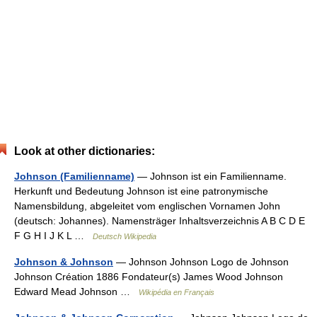
Look at other dictionaries:
Johnson (Familienname)
— Johnson ist ein Familienname.
Herkunft und Bedeutung Johnson ist eine patronymische
Namensbildung, abgeleitet vom englischen Vornamen John
(deutsch: Johannes). Namensträger Inhaltsverzeichnis A B C D E
F G H I J K L …
Deutsch Wikipedia
Johnson & Johnson
— Johnson Johnson Logo de Johnson
Johnson Création 1886 Fondateur(s) James Wood Johnson
Edward Mead Johnson …
Wikipédia en Français