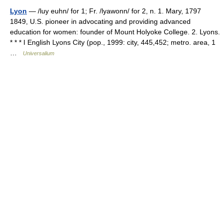
Lyon
— /luy euhn/ for 1; Fr. /lyawonn/ for 2, n. 1. Mary, 1797
1849, U.S. pioneer in advocating and providing advanced
education for women: founder of Mount Holyoke College. 2. Lyons.
* * * I English Lyons City (pop., 1999: city, 445,452; metro. area, 1
…
Universalium