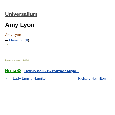
Universalium
Amy Lyon
Amy Lyon
➡
Hamilton
(
II
)
* * *
Universalium
.
2010
.
Игры ⚽
Нужно решить контрольную?
Lady Emma Hamilton
Richard Hamilton