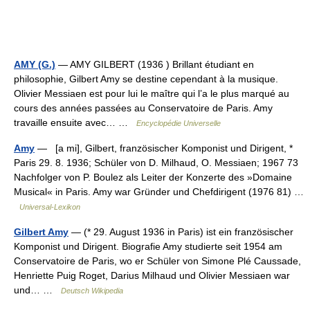
AMY (G.)
— AMY GILBERT (1936 ) Brillant étudiant en
philosophie, Gilbert Amy se destine cependant à la musique.
Olivier Messiaen est pour lui le maître qui l’a le plus marqué au
cours des années passées au Conservatoire de Paris. Amy
travaille ensuite avec… …
Encyclopédie Universelle
Amy
— [a mi], Gilbert, französischer Komponist und Dirigent, *
Paris 29. 8. 1936; Schüler von D. Milhaud, O. Messiaen; 1967 73
Nachfolger von P. Boulez als Leiter der Konzerte des »Domaine
Musical« in Paris. Amy war Gründer und Chefdirigent (1976 81) …
Universal-Lexikon
Gilbert Amy
— (* 29. August 1936 in Paris) ist ein französischer
Komponist und Dirigent. Biografie Amy studierte seit 1954 am
Conservatoire de Paris, wo er Schüler von Simone Plé Caussade,
Henriette Puig Roget, Darius Milhaud und Olivier Messiaen war
und… …
Deutsch Wikipedia