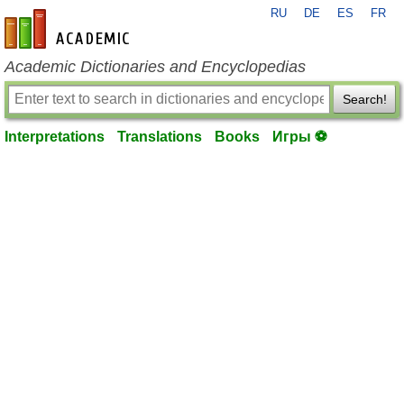
RU
DE
ES
FR
en-academic.com
Academic Dictionaries and Encyclopedias
Search!
Interpretations
Translations
Books
Игры ⚽