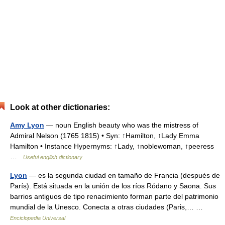
Look at other dictionaries:
Amy Lyon
— noun English beauty who was the mistress of
Admiral Nelson (1765 1815) • Syn: ↑Hamilton, ↑Lady Emma
Hamilton • Instance Hypernyms: ↑Lady, ↑noblewoman, ↑peeress
…
Useful english dictionary
Lyon
— es la segunda ciudad en tamaño de Francia (después de
París). Está situada en la unión de los ríos Ródano y Saona. Sus
barrios antiguos de tipo renacimiento forman parte del patrimonio
mundial de la Unesco. Conecta a otras ciudades (Paris,… …
Enciclopedia Universal