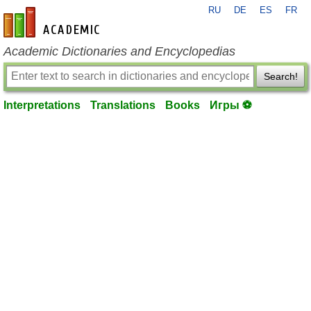
RU
DE
ES
FR
en-academic.com
Academic Dictionaries and Encyclopedias
Search!
Interpretations
Translations
Books
Игры ⚽