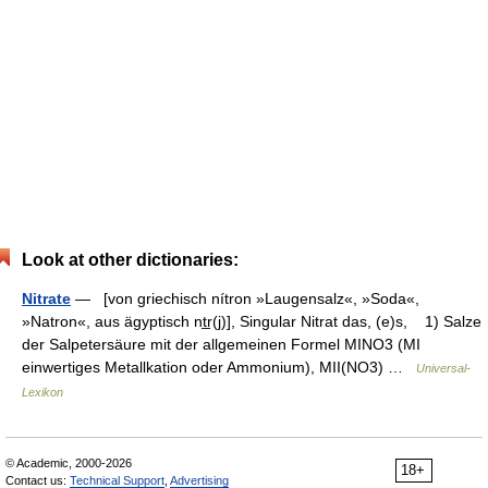
Look at other dictionaries:
Nitrate
— [von griechisch nítron »Laugensalz«, »Soda«,
»Natron«, aus ägyptisch nt̲r(j)], Singular Nitrat das, (e)s, 1) Salze
der Salpetersäure mit der allgemeinen Formel MINO3 (MI
einwertiges Metallkation oder Ammonium), MII(NO3) …
Universal-
Lexikon
© Academic, 2000-2026
18+
Contact us:
Technical Support
,
Advertising