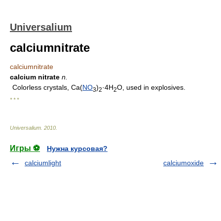
Universalium
calciumnitrate
calciumnitrate
calcium nitrate
n.
Colorless crystals, Ca(
NO
)
·4H
O, used in explosives.
3
2
2
* * *
Universalium
.
2010
.
Игры ⚽
Нужна курсовая?
calciumlight
calciumoxide