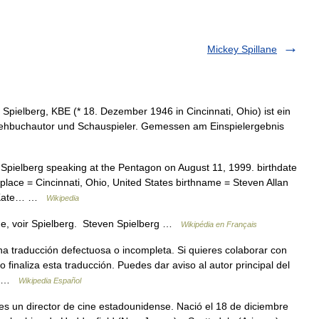
Mickey Spillane
 Spielberg, KBE (* 18. Dezember 1946 in Cincinnati, Ohio) ist ein
rehbuchautor und Schauspieler. Gemessen am Einspielergebnis
Spielberg speaking at the Pentagon on August 11, 1999. birthdate
place = Cincinnati, Ohio, United States birthname = Steven Allan
9) Kate… …
Wikipedia
e, voir Spielberg. Steven Spielberg …
Wikipédia en Français
a traducción defectuosa o incompleta. Si quieres colaborar con
o finaliza esta traducción. Puedes dar aviso al autor principal del
u… …
Wikipedia Español
s un director de cine estadounidense. Nació el 18 de diciembre