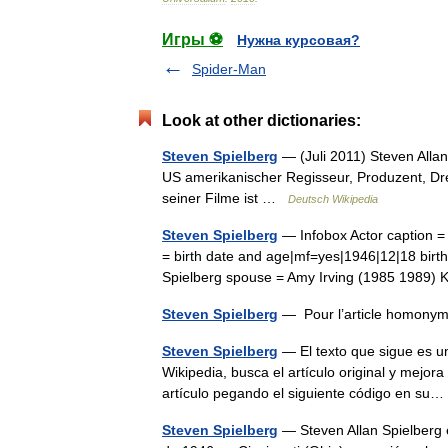
Игры ⚽
Нужна курсовая?
Spider-Man
Look at other dictionaries:
Steven Spielberg
— (Juli 2011) Steven Allan
US amerikanischer Regisseur, Produzent, D
seiner Filme ist …
Deutsch Wikipedia
Steven Spielberg
— Infobox Actor caption = 
= birth date and age|mf=yes|1946|12|18 birth
Spielberg spouse = Amy Irving (1985 198
Steven Spielberg
— Pour l’article homonym
Steven Spielberg
— El texto que sigue es un
Wikipedia, busca el artículo original y mejora 
artículo pegando el siguiente código en s
Steven Spielberg
— Steven Allan Spielberg e