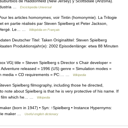
s suburbios de Haddonfield (New Jersey) y Scottsdale (Arizona).
industria …
Enciclopedia Universal
Pour les articles homonymes, voir Tintin (homonymie). La Trilogie
 et en partie réalisés par Steven Spielberg et Peter Jackson,
de Hergé. Le… …
Wikipédia en Français
aten Deutscher Titel: Taken Originaltitel: Steven Spielberg
Staaten Produktionsjahr(e): 2002 Episodenlänge: etwa 88 Minuten
ox VG| title = Steven Spielberg s Director s Chair developer =
 Adventure released = 1996 (US) genre = Simulation modes =
tosh media = CD requirements = PC:… …
Wikipedia
teven Spielberg filmography, including those he directed,
o note about Spielberg is that he is very protective of his name. If
f a film which he… …
Wikipedia
maker (born in 1947) • Syn: ↑Spielberg • Instance Hypernyms:
movie maker …
Useful english dictionary