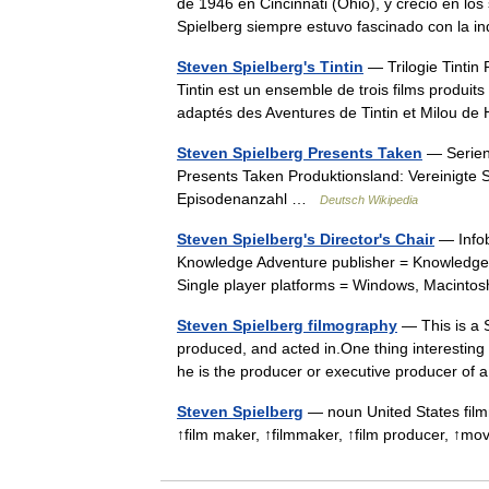
de 1946 en Cincinnati (Ohio), y creció en lo
Spielberg siempre estuvo fascinado con la 
Steven Spielberg's Tintin
— Trilogie Tintin 
Tintin est un ensemble de trois films produits
adaptés des Aventures de Tintin et Milou 
Steven Spielberg Presents Taken
— Seriend
Presents Taken Produktionsland: Vereinigte 
Episodenanzahl …
Deutsch Wikipedia
Steven Spielberg's Director's Chair
— Infob
Knowledge Adventure publisher = Knowledge
Single player platforms = Windows, Macin
Steven Spielberg filmography
— This is a S
produced, and acted in.One thing interesting t
he is the producer or executive producer o
Steven Spielberg
— noun United States film
↑film maker, ↑filmmaker, ↑film producer, ↑