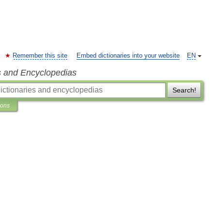
Remember this site
Embed dictionaries into your website
EN
s and Encyclopedias
Search!
ions