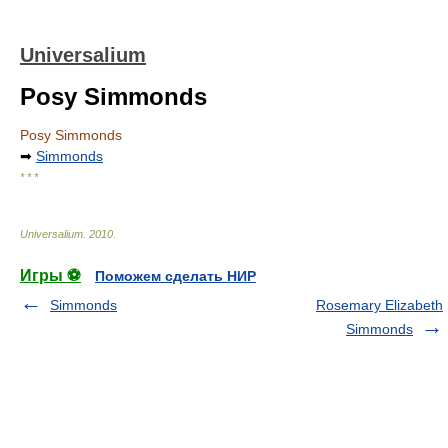
Universalium
Posy Simmonds
Posy Simmonds
➡
Simmonds
* * *
Universalium
.
2010
.
Игры ⚽
Поможем сделать НИР
Simmonds
Rosemary Elizabeth
Simmonds