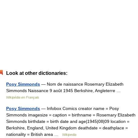
Look at other dictionaries:
Posy Simmonds
— Nom de naissance Rosemary Elizabeth
Simmonds Naissance 9 août 1945 Berkshire, Angleterre …
Wikipédia en Français
Posy Simmonds
— Infobox Comics creator name = Posy
Simmonds imagesize = caption = birthname = Rosemary Elizabeth
Simmonds birthdate = birth date and age|1945|08|09 location =
Berkshire, England, United Kingdom deathdate = deathplace =
nationality = British area …
Wikipedia