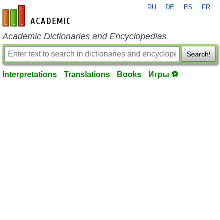
RU
DE
ES
FR
en-academic.com
Academic Dictionaries and Encyclopedias
Search!
Interpretations
Translations
Books
Игры ⚽