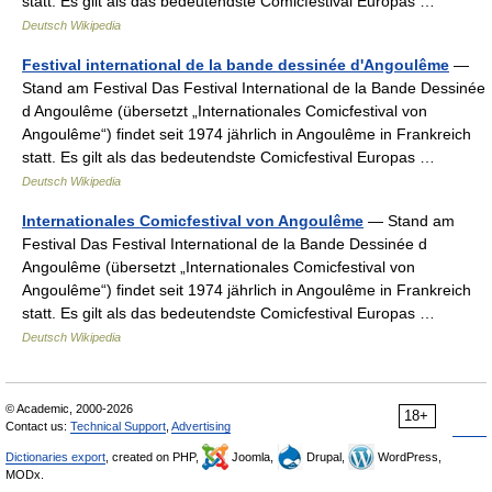
statt. Es gilt als das bedeutendste Comicfestival Europas …
Deutsch Wikipedia
Festival international de la bande dessinée d'Angoulême
—
Stand am Festival Das Festival International de la Bande Dessinée
d Angoulême (übersetzt „Internationales Comicfestival von
Angoulême“) findet seit 1974 jährlich in Angoulême in Frankreich
statt. Es gilt als das bedeutendste Comicfestival Europas …
Deutsch Wikipedia
Internationales Comicfestival von Angoulême
— Stand am
Festival Das Festival International de la Bande Dessinée d
Angoulême (übersetzt „Internationales Comicfestival von
Angoulême“) findet seit 1974 jährlich in Angoulême in Frankreich
statt. Es gilt als das bedeutendste Comicfestival Europas …
Deutsch Wikipedia
© Academic, 2000-2026
18+
Contact us:
Technical Support
,
Advertising
Dictionaries export
, created on PHP,
Joomla,
Drupal,
WordPress,
MODx.