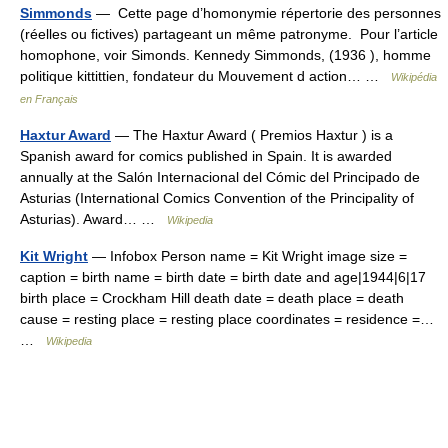
Simmonds
— Cette page d’homonymie répertorie des personnes
(réelles ou fictives) partageant un même patronyme. Pour l’article
homophone, voir Simonds. Kennedy Simmonds, (1936 ), homme
politique kittittien, fondateur du Mouvement d action… …
Wikipédia
en Français
Haxtur Award
— The Haxtur Award ( Premios Haxtur ) is a
Spanish award for comics published in Spain. It is awarded
annually at the Salón Internacional del Cómic del Principado de
Asturias (International Comics Convention of the Principality of
Asturias). Award… …
Wikipedia
Kit Wright
— Infobox Person name = Kit Wright image size =
caption = birth name = birth date = birth date and age|1944|6|17
birth place = Crockham Hill death date = death place = death
cause = resting place = resting place coordinates = residence =…
…
Wikipedia