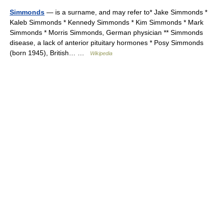
Simmonds
— is a surname, and may refer to* Jake Simmonds *
Kaleb Simmonds * Kennedy Simmonds * Kim Simmonds * Mark
Simmonds * Morris Simmonds, German physician ** Simmonds
disease, a lack of anterior pituitary hormones * Posy Simmonds
(born 1945), British… …
Wikipedia