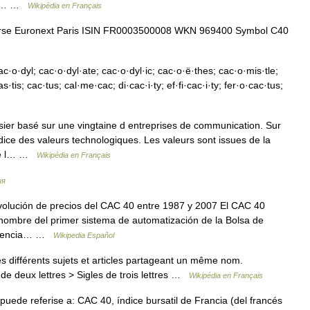
ion… …
Wikipédia en Français
rse Euronext Paris ISIN FR0003500008 WKN 969400 Symbol C40
c·o·dyl; cac·o·dyl·ate; cac·o·dyl·ic; cac·o·ë·thes; cac·o·mis·tle;
tis; cac·tus; cal·me·cac; di·cac·i·ty; ef·fi·cac·i·ty; fer·o·cac·tus;
ier basé sur une vingtaine d entreprises de communication. Sur
ice des valeurs technologiques. Les valeurs sont issues de la
 de l… …
Wikipédia en Français
ия
olución de precios del CAC 40 entre 1987 y 2007 El CAC 40
 nombre del primer sistema de automatización de la Bolsa de
eferencia… …
Wikipedia Español
 différents sujets et articles partageant un même nom.
de deux lettres > Sigles de trois lettres …
Wikipédia en Français
ede referise a: CAC 40, índice bursatil de Francia (del francés