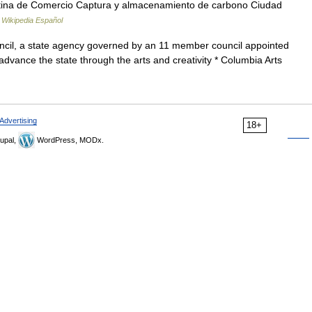
ntina de Comercio Captura y almacenamiento de carbono Ciudad
…
Wikipedia Español
uncil, a state agency governed by an 11 member council appointed
advance the state through the arts and creativity * Columbia Arts
Advertising
18+
upal,
WordPress, MODx.