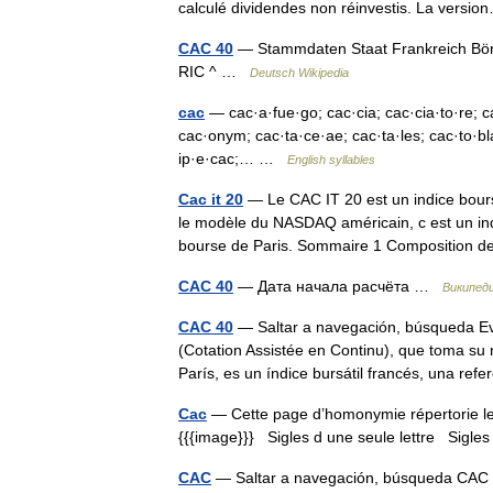
calculé dividendes non réinvestis. La vers
CAC 40
— Stammdaten Staat Frankreich Bö
RIC ^ …
Deutsch Wikipedia
cac
— cac·a·fue·go; cac·cia; cac·cia·to·re; ca
cac·onym; cac·ta·ce·ae; cac·ta·les; cac·to·blas·
ip·e·cac;… …
English syllables
Cac it 20
— Le CAC IT 20 est un indice bours
le modèle du NASDAQ américain, c est un ind
bourse de Paris. Sommaire 1 Composition
CAC 40
— Дата начала расчёта …
Википед
CAC 40
— Saltar a navegación, búsqueda Ev
(Cotation Assistée en Continu), que toma su
París, es un índice bursátil francés, una r
Cac
— Cette page d’homonymie répertorie les
{{{image}}} Sigles d une seule lettre Sigles 
CAC
— Saltar a navegación, búsqueda CAC pu