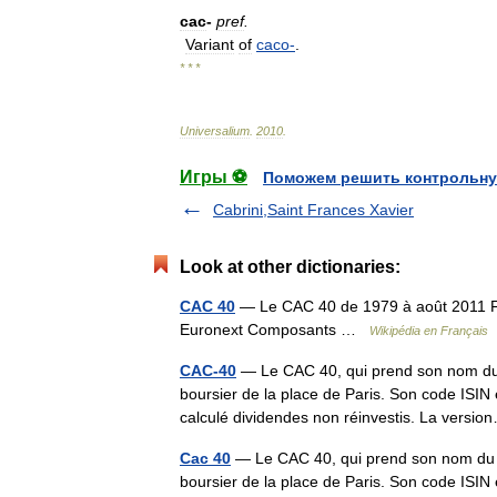
cac
-
pref
.
Variant
of
caco
-
.
* * *
Universalium
.
2010
.
Игры ⚽
Поможем решить контрольну
Cabrini,Saint Frances Xavier
Look at other dictionaries:
CAC 40
— Le CAC 40 de 1979 à août 2011 F
Euronext Composants …
Wikipédia en Français
CAC-40
— Le CAC 40, qui prend son nom du sy
boursier de la place de Paris. Son code ISI
calculé dividendes non réinvestis. La vers
Cac 40
— Le CAC 40, qui prend son nom du sy
boursier de la place de Paris. Son code ISI