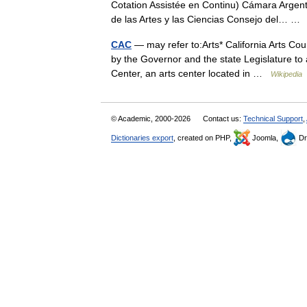
Cotation Assistée en Continu) Cámara Arge
de las Artes y las Ciencias Consejo del… 
CAC
— may refer to:Arts* California Arts Co
by the Governor and the state Legislature to 
Center, an arts center located in …
Wikipedia
© Academic, 2000-2026
Contact us:
Technical Support
,
Dictionaries export
, created on PHP,
Joomla,
Dr