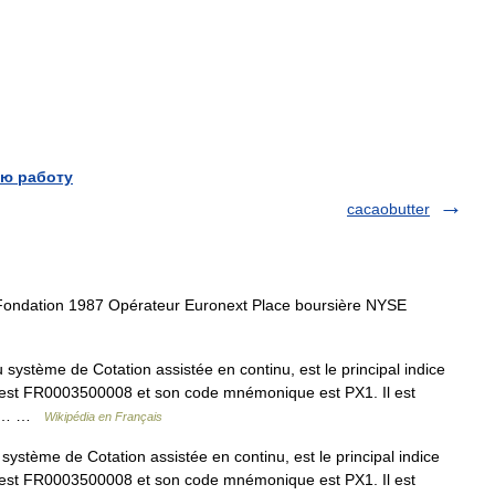
ю работу
cacaobutter
ondation 1987 Opérateur Euronext Place boursière NYSE
stème de Cotation assistée en continu, est le principal indice
N est FR0003500008 et son code mnémonique est PX1. Il est
ion… …
Wikipédia en Français
stème de Cotation assistée en continu, est le principal indice
N est FR0003500008 et son code mnémonique est PX1. Il est