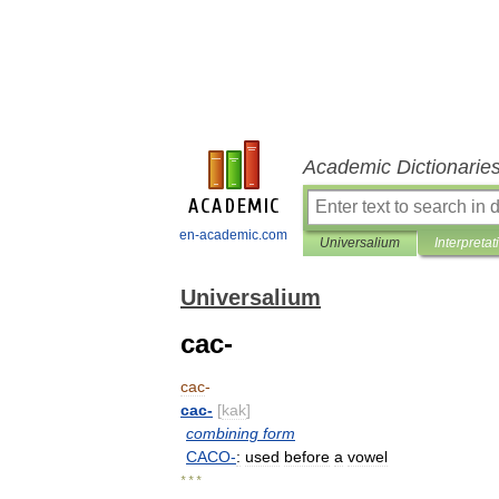
Academic Dictionarie
en-academic.com
Universalium
Interpretat
Universalium
cac-
cac
-
cac
-
[
kak
]
combining
form
CACO
-
:
used
before
a
vowel
* * *