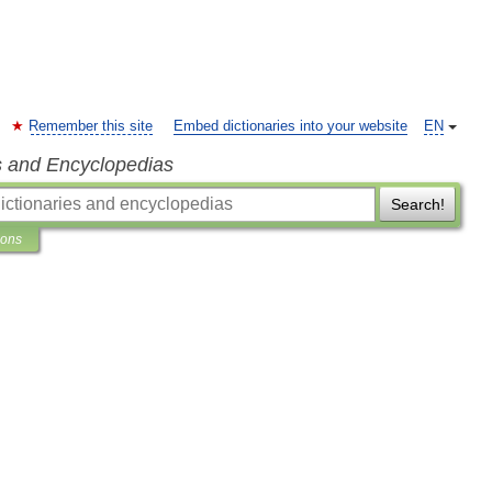
Remember this site
Embed dictionaries into your website
EN
s and Encyclopedias
Search!
ions