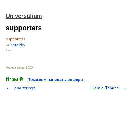
Universalium
supporters
supporters
➡
heraldry
* * *
Universalium
.
2010
.
Игры ⚽
Поможем написать реферат
quarterings
Herald-Tribune