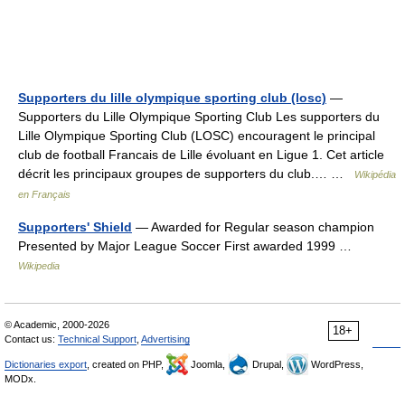
Supporters du lille olympique sporting club (losc)
—
Supporters du Lille Olympique Sporting Club Les supporters du
Lille Olympique Sporting Club (LOSC) encouragent le principal
club de football Francais de Lille évoluant en Ligue 1. Cet article
décrit les principaux groupes de supporters du club.… …
Wikipédia
en Français
Supporters' Shield
— Awarded for Regular season champion
Presented by Major League Soccer First awarded 1999 …
Wikipedia
© Academic, 2000-2026
18+
Contact us:
Technical Support
,
Advertising
Dictionaries export
, created on PHP,
Joomla,
Drupal,
WordPress,
MODx.