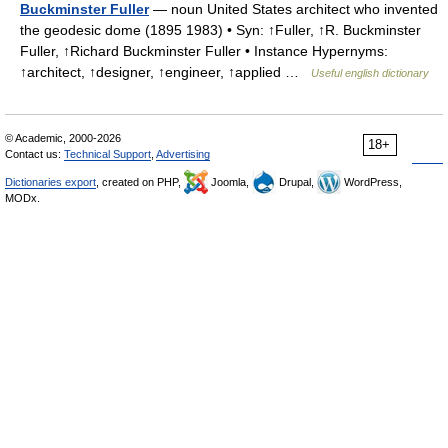
Buckminster Fuller
— noun United States architect who invented
the geodesic dome (1895 1983) • Syn: ↑Fuller, ↑R. Buckminster
Fuller, ↑Richard Buckminster Fuller • Instance Hypernyms:
↑architect, ↑designer, ↑engineer, ↑applied …
Useful english dictionary
© Academic, 2000-2026
18+
Contact us:
Technical Support
,
Advertising
Dictionaries export
, created on PHP,
Joomla,
Drupal,
WordPress,
MODx.