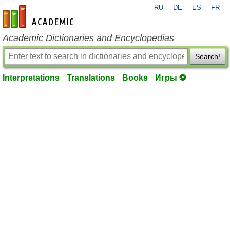
RU
DE
ES
FR
en-academic.com
Academic Dictionaries and Encyclopedias
Search!
Interpretations
Translations
Books
Игры ⚽