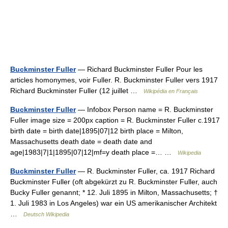
Buckminster Fuller
— Richard Buckminster Fuller Pour les
articles homonymes, voir Fuller. R. Buckminster Fuller vers 1917
Richard Buckminster Fuller (12 juillet …
Wikipédia en Français
Buckminster Fuller
— Infobox Person name = R. Buckminster
Fuller image size = 200px caption = R. Buckminster Fuller c.1917
birth date = birth date|1895|07|12 birth place = Milton,
Massachusetts death date = death date and
age|1983|7|1|1895|07|12|mf=y death place =… …
Wikipedia
Buckminster Fuller
— R. Buckminster Fuller, ca. 1917 Richard
Buckminster Fuller (oft abgekürzt zu R. Buckminster Fuller, auch
Bucky Fuller genannt; * 12. Juli 1895 in Milton, Massachusetts; †
1. Juli 1983 in Los Angeles) war ein US amerikanischer Architekt
…
Deutsch Wikipedia