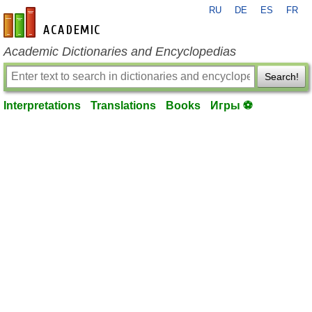
RU
DE
ES
FR
en-academic.com
Academic Dictionaries and Encyclopedias
Search!
Interpretations
Translations
Books
Игры ⚽