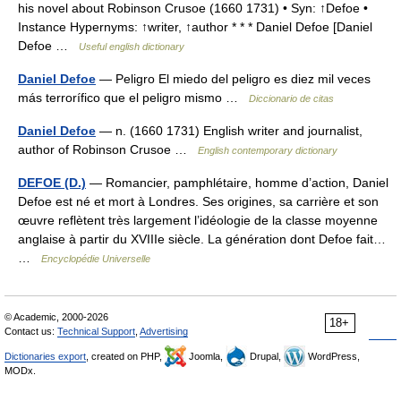
his novel about Robinson Crusoe (1660 1731) • Syn: ↑Defoe •
Instance Hypernyms: ↑writer, ↑author * * * Daniel Defoe [Daniel
Defoe …
Useful english dictionary
Daniel Defoe
— Peligro El miedo del peligro es diez mil veces
más terrorífico que el peligro mismo …
Diccionario de citas
Daniel Defoe
— n. (1660 1731) English writer and journalist,
author of Robinson Crusoe …
English contemporary dictionary
DEFOE (D.)
— Romancier, pamphlétaire, homme d’action, Daniel
Defoe est né et mort à Londres. Ses origines, sa carrière et son
œuvre reflètent très largement l’idéologie de la classe moyenne
anglaise à partir du XVIIIe siècle. La génération dont Defoe fait…
…
Encyclopédie Universelle
© Academic, 2000-2026
18+
Contact us:
Technical Support
,
Advertising
Dictionaries export
, created on PHP,
Joomla,
Drupal,
WordPress,
MODx.