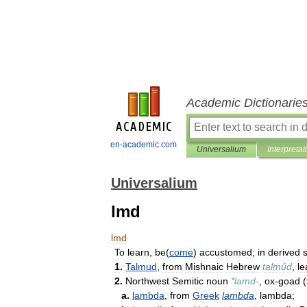
Academic Dictionarie
en-academic.com
Universalium
Interpretat
Universalium
lmd
lmd
To
learn
,
be
(
come
)
accustomed
;
in
derived
1
.
Talmud
,
from
Mishnaic
Hebrew
talmûd
,
le
2
.
Northwest
Semitic
noun
*
lamd
-
,
ox
-
goad
(
a
.
lambda
,
from
Greek
lambda
,
lambda
;