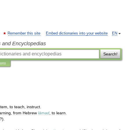
Remember this site
Embed dictionaries into your website
EN
s and Encyclopedias
Search!
ions
stem
,
to
teach
,
instruct
.
arning
,
from
Hebrew
lāmad
,
to
learn
.
?).