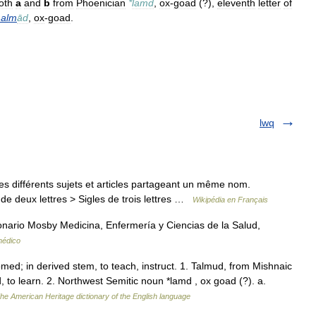
oth
a
and
b
from
Phoenician
*
lamd
,
ox
-
goad
(?),
eleventh
letter
of
alm
ād
,
ox
-
goad
.
lwq
s différents sujets et articles partageant un même nom.
de deux lettres > Sigles de trois lettres …
Wikipédia en Français
ario Mosby Medicina, Enfermería y Ciencias de la Salud,
médico
med; in derived stem, to teach, instruct. 1. Talmud, from Mishnaic
to learn. 2. Northwest Semitic noun *lamd , ox goad (?). a.
he American Heritage dictionary of the English language