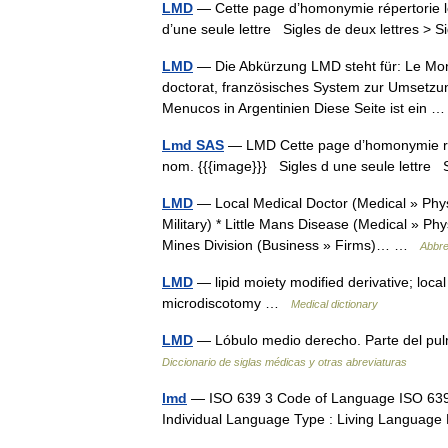
LMD
— Cette page d’homonymie répertorie le
d’une seule lettre Sigles de deux lettres > S
LMD
— Die Abkürzung LMD steht für: Le Mon
doctorat, französisches System zur Umsetzu
Menucos in Argentinien Diese Seite ist ein
Lmd SAS
— LMD Cette page d’homonymie répe
nom. {{{image}}} Sigles d une seule lettre S
LMD
— Local Medical Doctor (Medical » Phys
Military) * Little Mans Disease (Medical » Ph
Mines Division (Business » Firms)… …
Abbre
LMD
— lipid moiety modified derivative; loca
microdiscotomy …
Medical dictionary
LMD
— Lóbulo medio derecho. Parte del p
Diccionario de siglas médicas y otras abreviaturas
lmd
— ISO 639 3 Code of Language ISO 639 
Individual Language Type : Living Langu