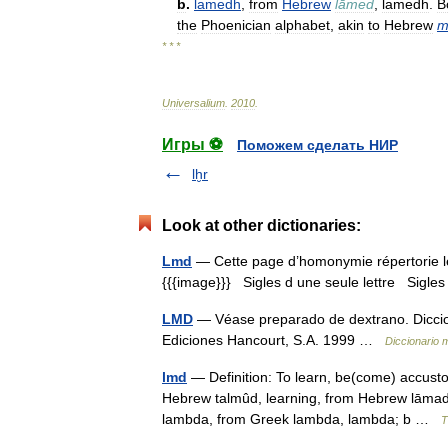
b
.
lamedh
,
from
Hebrew
lāmed
,
lamedh
.
B
the
Phoenician
alphabet
,
akin
to
Hebrew
m
* * *
Universalium
.
2010
.
Игры ⚽
Поможем сделать НИР
lḫr
Look at other dictionaries:
Lmd
— Cette page d’homonymie répertorie le
{{{image}}} Sigles d une seule lettre Sigles 
LMD
— Véase preparado de dextrano. Diccion
Ediciones Hancourt, S.A. 1999 …
Diccionario 
lmd
— Definition: To learn, be(come) accusto
Hebrew talmûd, learning, from Hebrew lāmad, 
lambda, from Greek lambda, lambda; b …
T