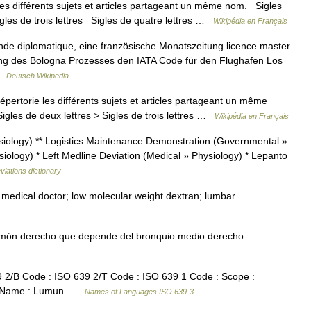
s différents sujets et articles partageant un même nom. Sigles
igles de trois lettres Sigles de quatre lettres …
Wikipédia en Français
de diplomatique, eine französische Monatszeitung licence master
ng des Bologna Prozesses den IATA Code für den Flughafen Los
 …
Deutsch Wikipedia
rtorie les différents sujets et articles partageant un même
igles de deux lettres > Sigles de trois lettres …
Wikipédia en Français
iology) ** Logistics Maintenance Demonstration (Governmental »
ysiology) * Left Medline Deviation (Medical » Physiology) * Lepanto
viations dictionary
l medical doctor; low molecular weight dextran; lumbar
ulmón derecho que depende del bronquio medio derecho …
2/B Code : ISO 639 2/T Code : ISO 639 1 Code : Scope :
age Name : Lumun …
Names of Languages ISO 639-3