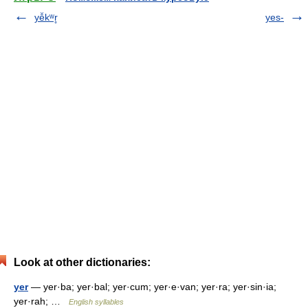
yē̆kʷr̥
yes-
Look at other dictionaries:
yer
— yer·ba; yer·bal; yer·cum; yer·e·van; yer·ra; yer·sin·ia;
yer·rah; …
English syllables