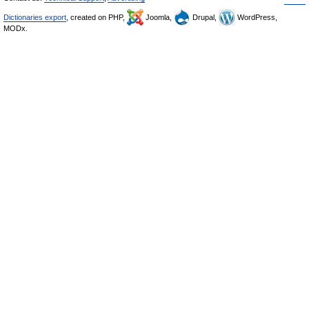
Dictionaries export
, created on PHP,
Joomla,
Drupal,
WordPress,
MODx.