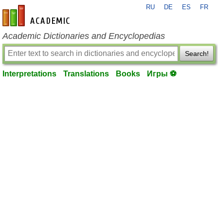
RU
DE
ES
FR
en-academic.com
Academic Dictionaries and Encyclopedias
Search!
Interpretations
Translations
Books
Игры ⚽