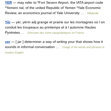
YER
— may refer to:*Fort Severn Airport, the IATA airport code
*Yemeni rial, of the united Republic of Yemen *Yale Economic
Review, an economics journal of Yale University …
Wikipedia
Yèr
— yèr, yèrm adj grange et prairie sur les montagnes où l on
conduit les troupeaux au printemps et à l automne Hautes
Pyrénées …
Glossaire des noms topographiques en France
yer
— [ jər ] determiner a way of writing your that shows how it
sounds in informal conversation …
Usage of the words and phrases in
modern English