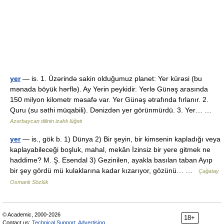
yer
— is. 1. Üzərində sakin olduğumuz planet: Yer kürəsi (bu
mənada böyük hərflə). Ay Yerin peykidir. Yerlə Günəş arasında
150 milyon kilometr məsafə var. Yer Günəş ətrafında fırlanır. 2.
Quru (su səthi müqabili). Dənizdən yer görünmürdü. 3. Yer… …
Azərbaycan dilinin izahlı lüğəti
yer
— is., gök b. 1) Dünya 2) Bir şeyin, bir kimsenin kapladığı veya
kaplayabileceği boşluk, mahal, mekân İzinsiz bir yere gitmek ne
haddime? M. Ş. Esendal 3) Gezinilen, ayakla basılan taban Ayıp
bir şey gördü mü kulaklarına kadar kızarıyor, gözünü… …
Çağatay
Osmanlı Sözlük
© Academic, 2000-2026
18+
Contact us:
Technical Support
,
Advertising