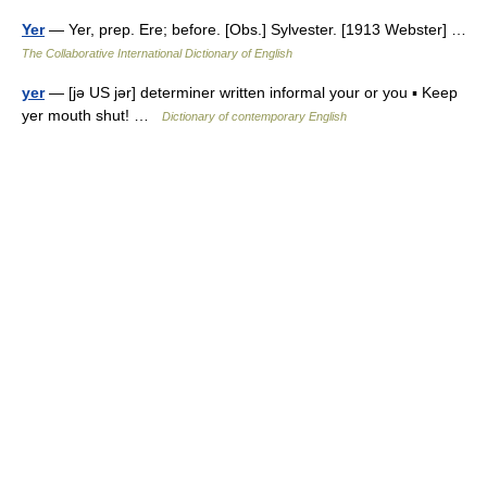
Yer
— Yer, prep. Ere; before. [Obs.] Sylvester. [1913 Webster] …
The Collaborative International Dictionary of English
yer
— [jə US jər] determiner written informal your or you ▪ Keep
yer mouth shut! …
Dictionary of contemporary English