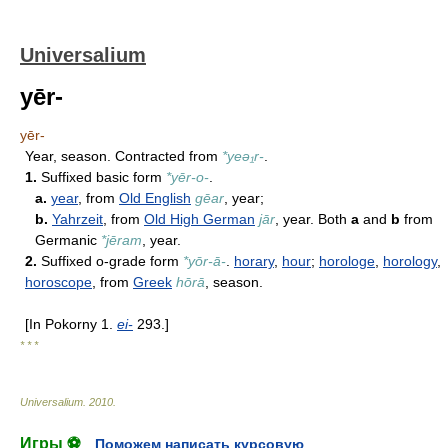
Universalium
yēr-
yēr-
Year, season. Contracted from
*yeə₁r-
.
1.
Suffixed basic form
*yēr-o-
.
a.
year
, from
Old English
gēar
, year;
b.
Yahrzeit
, from
Old High German
jār
, year. Both
a
and
b
from
Germanic
*jēram
, year.
2.
Suffixed o-grade form
*yōr-ā-
.
horary
,
hour
;
horologe
,
horology
,
horoscope
, from
Greek
hōrā
, season.
[In Pokorny 1.
ei-
293.]
* * *
Universalium
.
2010
.
Игры ⚽
Поможем написать курсовую