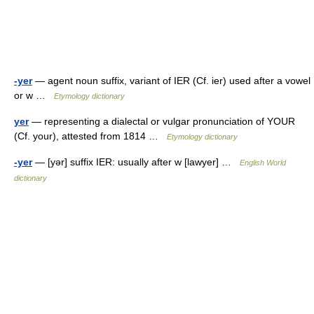
-yer
— agent noun suffix, variant of IER (Cf. ier) used after a vowel
or w …
Etymology dictionary
yer
— representing a dialectal or vulgar pronunciation of YOUR
(Cf. your), attested from 1814 …
Etymology dictionary
-yer
— [yər] suffix IER: usually after w [lawyer] …
English World
dictionary