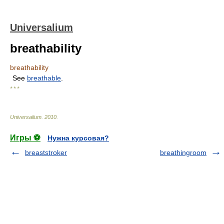
Universalium
breathability
breathability
See
breathable
.
* * *
Universalium
.
2010
.
Игры ⚽
Нужна курсовая?
breaststroker
breathingroom