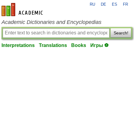
RU
DE
ES
FR
en-academic.com
Academic Dictionaries and Encyclopedias
Search!
Interpretations
Translations
Books
Игры ⚽