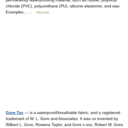
permanently waterproofing material, such as rubber, polyvinyl
chloride (PVC), polyurethane (PU), silicone elastomer, and wax.
Examples… …
Wikipedia
Gore-Tex
— is a waterproof/breathable fabric, and a registered
trademark of W. L. Gore and Associates. It was co invented by
Wilbert L. Gore, Rowena Taylor, and Gore s son, Robert W. Gore.