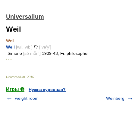
Universalium
Weil
Weil
Weil
[wīl, vīl; ]
Fr
[ ve′y']
Simone
[sē mō̂n′]
1909-43; Fr. philosopher
* * *
Universalium
.
2010
.
Игры ⚽
Нужна курсовая?
weight room
Weinberg