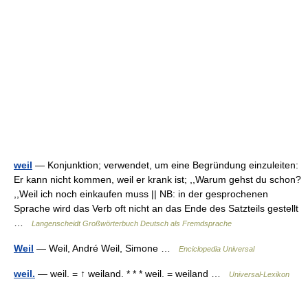
weil
— Konjunktion; verwendet, um eine Begründung einzuleiten:
Er kann nicht kommen, weil er krank ist; ,,Warum gehst du schon?
,,Weil ich noch einkaufen muss || NB: in der gesprochenen
Sprache wird das Verb oft nicht an das Ende des Satzteils gestellt
…
Langenscheidt Großwörterbuch Deutsch als Fremdsprache
Weil
— Weil, André Weil, Simone …
Enciclopedia Universal
weil.
— weil. = ↑ weiland. * * * weil. = weiland …
Universal-Lexikon