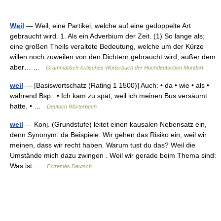
Weil
— Weil, eine Partikel, welche auf eine gedoppelte Art
gebraucht wird. 1. Als ein Adverbium der Zeit. (1) So lange als;
eine großen Theils veraltete Bedeutung, welche um der Kürze
willen noch zuweilen von den Dichtern gebraucht wird; außer dem
aber… …
Grammatisch-kritisches Wörterbuch der Hochdeutschen Mundart
weil
— [Basiswortschatz (Rating 1 1500)] Auch: • da • wie • als •
während Bsp.: • Ich kam zu spät, weil ich meinen Bus versäumt
hatte. • …
Deutsch Wörterbuch
weil
— Konj. (Grundstufe) leitet einen kausalen Nebensatz ein,
denn Synonym: da Beispiele: Wir gehen das Risiko ein, weil wir
meinen, dass wir recht haben. Warum tust du das? Weil die
Umstände mich dazu zwingen . Weil wir gerade beim Thema sind:
Was ist …
Extremes Deutsch