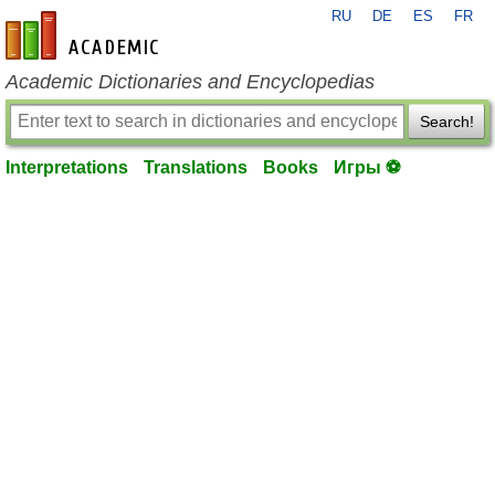
RU
DE
ES
FR
en-academic.com
Academic Dictionaries and Encyclopedias
Search!
Interpretations
Translations
Books
Игры ⚽