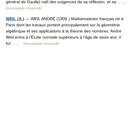
général de Gaulle) naît des exigences de sa réflexion, et sa… …
Encyclopédie Universelle
WEIL (A.)
— WEIL ANDRÉ (1906 ) Mathématicien français né à
Paris dont les travaux portent principalement sur la géométrie
algébrique et ses applications à la théorie des nombres. André
Weil entra à l’École normale supérieure à l’âge de seize ans; il
fut… …
Encyclopédie Universelle