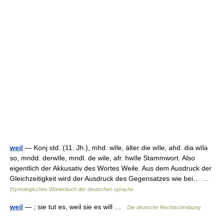
weil
— Konj std. (11. Jh.), mhd. wīle, älter die wīle, ahd. dia wīla
so, mndd. derwīle, mndl. de wile, afr. hwīle Stammwort. Also
eigentlich der Akkusativ des Wortes Weile. Aus dem Ausdruck der
Gleichzeitigkeit wird der Ausdruck des Gegensatzes wie bei… …
Etymologisches Wörterbuch der deutschen sprache
weil
— ; sie tut es, weil sie es will …
Die deutsche Rechtschreibung