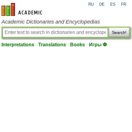
RU
DE
ES
FR
en-academic.com
Academic Dictionaries and Encyclopedias
Search!
Interpretations
Translations
Books
Игры ⚽