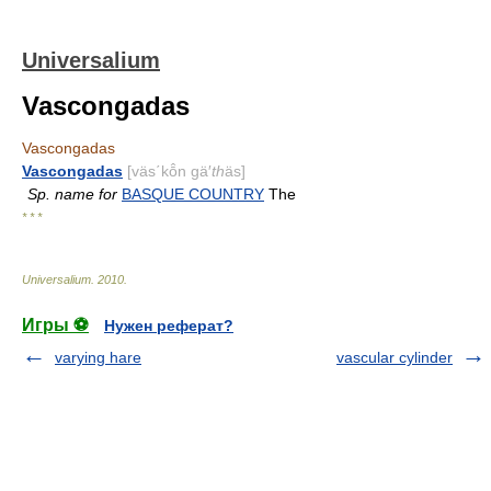
Universalium
Vascongadas
Vascongadas
Vascongadas
[väs΄kō̂n gä′
th
äs]
Sp. name for
BASQUE COUNTRY
The
* * *
Universalium
.
2010
.
Игры ⚽
Нужен реферат?
varying hare
vascular cylinder