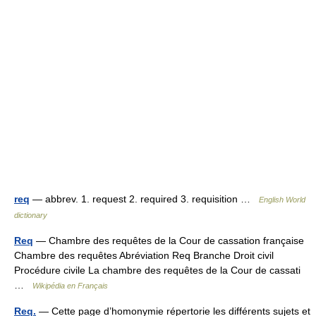
req
— abbrev. 1. request 2. required 3. requisition …
English World
dictionary
Req
— Chambre des requêtes de la Cour de cassation française
Chambre des requêtes Abréviation Req Branche Droit civil
Procédure civile La chambre des requêtes de la Cour de cassati
…
Wikipédia en Français
Req.
— Cette page d’homonymie répertorie les différents sujets et