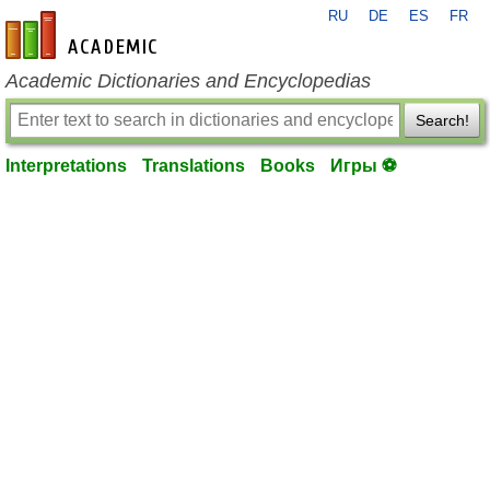
RU
DE
ES
FR
en-academic.com
Academic Dictionaries and Encyclopedias
Search!
Interpretations
Translations
Books
Игры ⚽