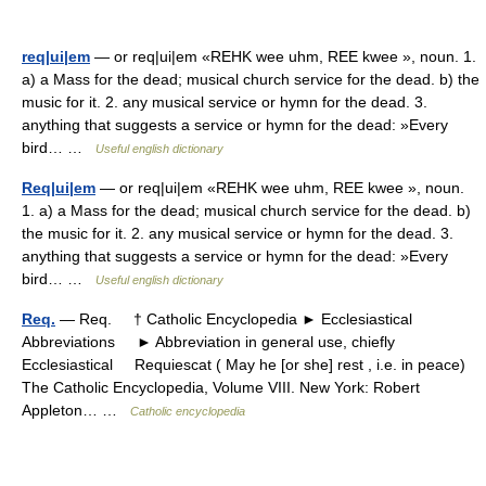
req|ui|em
— or req|ui|em «REHK wee uhm, REE kwee », noun. 1.
a) a Mass for the dead; musical church service for the dead. b) the
music for it. 2. any musical service or hymn for the dead. 3.
anything that suggests a service or hymn for the dead: »Every
bird… …
Useful english dictionary
Req|ui|em
— or req|ui|em «REHK wee uhm, REE kwee », noun.
1. a) a Mass for the dead; musical church service for the dead. b)
the music for it. 2. any musical service or hymn for the dead. 3.
anything that suggests a service or hymn for the dead: »Every
bird… …
Useful english dictionary
Req.
— Req. † Catholic Encyclopedia ► Ecclesiastical
Abbreviations ► Abbreviation in general use, chiefly
Ecclesiastical Requiescat ( May he [or she] rest , i.e. in peace)
The Catholic Encyclopedia, Volume VIII. New York: Robert
Appleton… …
Catholic encyclopedia