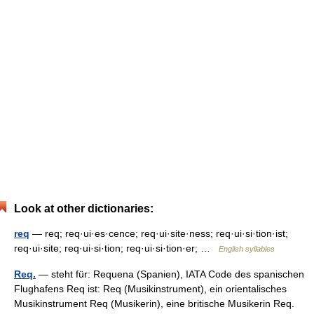
Look at other dictionaries:
req
— req; req·ui·es·cence; req·ui·site·ness; req·ui·si·tion·ist;
req·ui·site; req·ui·si·tion; req·ui·si·tion·er; …
English syllables
Req.
— steht für: Requena (Spanien), IATA Code des spanischen
Flughafens Req ist: Req (Musikinstrument), ein orientalisches
Musikinstrument Req (Musikerin), eine britische Musikerin Req.