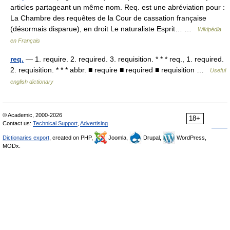
articles partageant un même nom. Req. est une abréviation pour :
La Chambre des requêtes de la Cour de cassation française
(désormais disparue), en droit Le naturaliste Esprit… …
Wikipédia
en Français
req.
— 1. require. 2. required. 3. requisition. * * * req., 1. required.
2. requisition. * * * abbr. ■ require ■ required ■ requisition …
Useful
english dictionary
© Academic, 2000-2026
18+
Contact us:
Technical Support
,
Advertising
Dictionaries export
, created on PHP,
Joomla,
Drupal,
WordPress,
MODx.