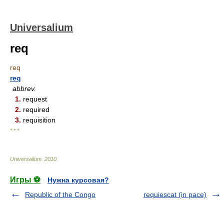
Universalium
req
req
req
abbrev.
1.
request
2.
required
3.
requisition
* * *
Universalium
.
2010
.
Игры ⚽
Нужна курсовая?
Republic of the Congo
requiescat (in pace)