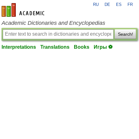
RU
DE
ES
FR
en-academic.com
Academic Dictionaries and Encyclopedias
Search!
Interpretations
Translations
Books
Игры ⚽