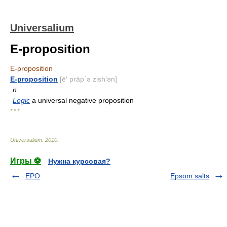
Universalium
E-proposition
E-proposition
E-proposition
[ē′ präp΄ə zish′ən]
n.
Logic
a universal negative proposition
* * *
Universalium
.
2010
.
Игры ⚽
Нужна курсовая?
EPO
Epsom salts