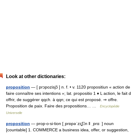
Look at other dictionaries:
proposition
— [ prɔpozisjɔ̃ ] n. f. • v. 1120 propositiun « action de
faire connaître ses intentions »; lat. propositio 1 ♦ L action, le fait d
offrir, de suggérer qqch. à qqn; ce qui est proposé. ⇒ offre.
Proposition de paix. Faire des propositions… …
Encyclopédie
Universelle
proposition
— prop‧o‧si‧tion [ˌprɒpəˈzɪʆn ǁ ˌprɑː ] noun
[countable] 1. COMMERCE a business idea, offer, or suggestion,