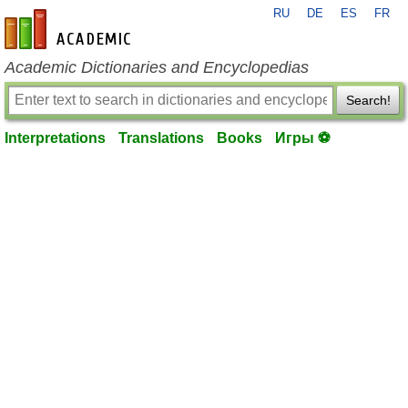
RU
DE
ES
FR
en-academic.com
Academic Dictionaries and Encyclopedias
Search!
Interpretations
Translations
Books
Игры ⚽