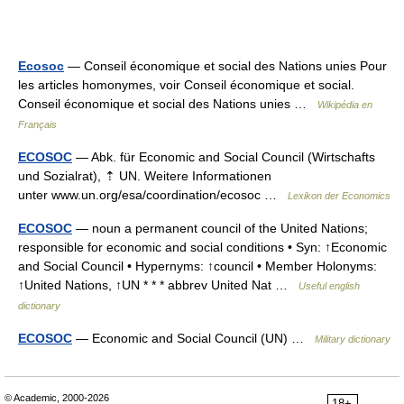
Ecosoc
— Conseil économique et social des Nations unies Pour
les articles homonymes, voir Conseil économique et social.
Conseil économique et social des Nations unies …
Wikipédia en
Français
ECOSOC
— Abk. für Economic and Social Council (Wirtschafts
und Sozialrat), ⇡ UN. Weitere Informationen
unter www.un.org/esa/coordination/ecosoc …
Lexikon der Economics
ECOSOC
— noun a permanent council of the United Nations;
responsible for economic and social conditions • Syn: ↑Economic
and Social Council • Hypernyms: ↑council • Member Holonyms:
↑United Nations, ↑UN * * * abbrev United Nat …
Useful english
dictionary
ECOSOC
— Economic and Social Council (UN) …
Military dictionary
© Academic, 2000-2026
18+