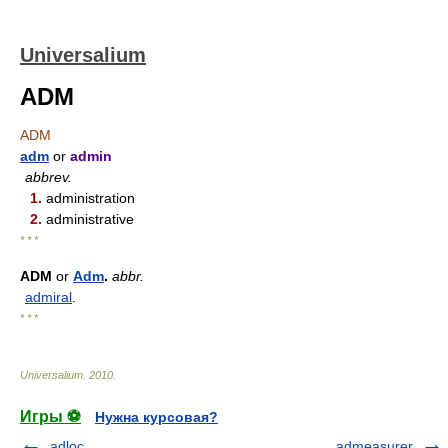
Universalium
ADM
ADM
adm
or
admin
abbrev.
1.
administration
2.
administrative
* * *
ADM
or
Adm
.
abbr.
admiral
.
* * *
Universalium
.
2010
.
Игры ⚽
Нужна курсовая?
adloc.
admeasurer