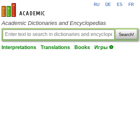
RU
DE
ES
FR
en-academic.com
Academic Dictionaries and Encyclopedias
Search!
Interpretations
Translations
Books
Игры ⚽