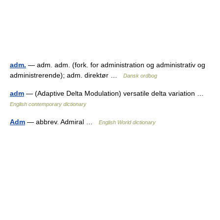
adm.
— adm. adm. (fork. for administration og administrativ og
administrerende); adm. direktør …
Dansk ordbog
adm
— (Adaptive Delta Modulation) versatile delta variation …
English contemporary dictionary
Adm
— abbrev. Admiral …
English World dictionary