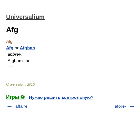
Universalium
Afg
Afg
Afg
or
Afghan
abbrev.
Afghanistan
* * *
Universalium
.
2010
.
Игры ⚽
Нужно решить контрольную?
affaire
afore-