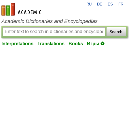
RU
DE
ES
FR
en-academic.com
Academic Dictionaries and Encyclopedias
Search!
Interpretations
Translations
Books
Игры ⚽