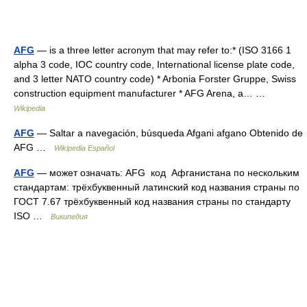
AFG
— is a three letter acronym that may refer to:* (ISO 3166 1
alpha 3 code, IOC country code, International license plate code,
and 3 letter NATO country code) * Arbonia Forster Gruppe, Swiss
construction equipment manufacturer * AFG Arena, a… …
Wikipedia
AFG
— Saltar a navegación, búsqueda Afgani afgano Obtenido de
AFG …
Wikipedia Español
AFG
— может означать: AFG код Афганистана по нескольким
стандартам: трёхбуквенный латинский код названия страны по
ГОСТ 7.67 трёхбуквенный код названия страны по стандарту
ISO …
Википедия