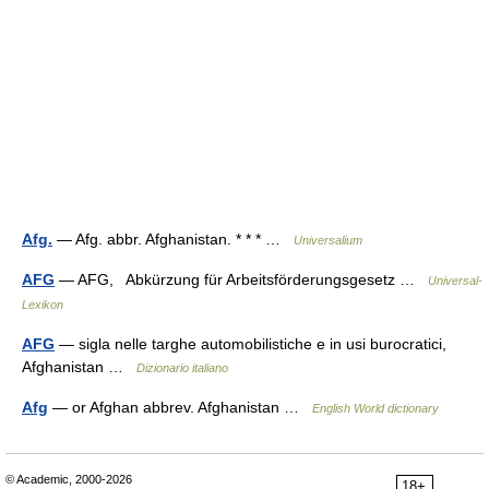
Afg.
— Afg. abbr. Afghanistan. * * * …
Universalium
AFG
— AFG, Abkürzung für Arbeitsförderungsgesetz …
Universal-
Lexikon
AFG
— sigla nelle targhe automobilistiche e in usi burocratici,
Afghanistan …
Dizionario italiano
Afg
— or Afghan abbrev. Afghanistan …
English World dictionary
© Academic, 2000-2026
18+