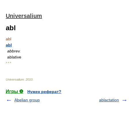
Universalium
abl
abl
abl
abbrev.
ablative
* * *
Universalium
.
2010
.
Игры ⚽
Нужен реферат?
Abelian group
ablactation