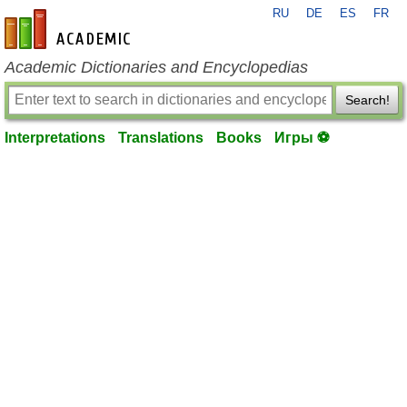
RU
DE
ES
FR
en-academic.com
Academic Dictionaries and Encyclopedias
Search!
Interpretations
Translations
Books
Игры ⚽