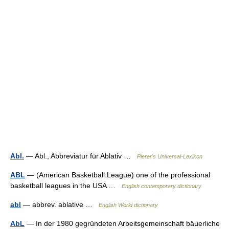
Abl.
— Abl., Abbreviatur für Ablativ …
Pierer's Universal-Lexikon
ABL
— (American Basketball League) one of the professional
basketball leagues in the USA …
English contemporary dictionary
abl
— abbrev. ablative …
English World dictionary
AbL
— In der 1980 gegründeten Arbeitsgemeinschaft bäuerliche