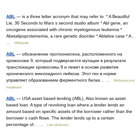
ABL
— is a three letter acronym that may refer to: * A Beautiful
Lie, 30 Seconds to Mars s second studio album * Abl gene, an
oncogene associated with chronic myelogenous leukemia *
Abetalipoproteinemia, a rare genetic disorder * Ablative case * A…
…
Wikipedia
ABL
— обозначение протоонкогена, расположенного на
хромосоме 9, который подвергается мутации в результате
транслокации хромосомы 9 и лежит в основе развития
хронического миелоидного лейкоза. Этот ген в норме
управляет образованием ферментного белка… …
Медицинские
термины
ABL
— USA asset based lending (ABL), Also known as asset
based loan. A type of revolving loan where a lender lends an
amount based on specific assets of the borrower rather than the
borrower s cash flows. The lender lends up to a certain
percentage of… …
Law dictionary