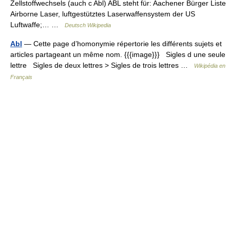
Zellstoffwechsels (auch c Abl) ABL steht für: Aachener Bürger Liste
Airborne Laser, luftgestütztes Laserwaffensystem der US
Luftwaffe;… …
Deutsch Wikipedia
Abl
— Cette page d’homonymie répertorie les différents sujets et
articles partageant un même nom. {{{image}}} Sigles d une seule
lettre Sigles de deux lettres > Sigles de trois lettres …
Wikipédia en
Français