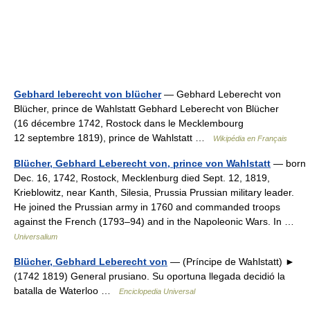
Gebhard leberecht von blücher
— Gebhard Leberecht von
Blücher, prince de Wahlstatt Gebhard Leberecht von Blücher
(16 décembre 1742, Rostock dans le Mecklembourg
12 septembre 1819), prince de Wahlstatt …
Wikipédia en Français
Blücher, Gebhard Leberecht von, prince von Wahlstatt
— born
Dec. 16, 1742, Rostock, Mecklenburg died Sept. 12, 1819,
Krieblowitz, near Kanth, Silesia, Prussia Prussian military leader.
He joined the Prussian army in 1760 and commanded troops
against the French (1793–94) and in the Napoleonic Wars. In …
Universalium
Blücher, Gebhard Leberecht von
— (Príncipe de Wahlstatt) ►
(1742 1819) General prusiano. Su oportuna llegada decidió la
batalla de Waterloo …
Enciclopedia Universal