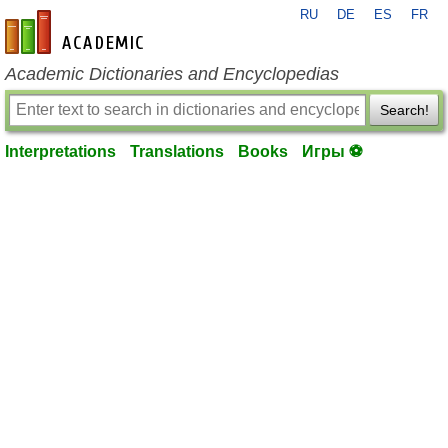
RU
DE
ES
FR
en-academic.com
Academic Dictionaries and Encyclopedias
Search!
Interpretations
Translations
Books
Игры ⚽