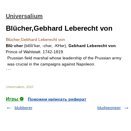
Universalium
Blücher,Gebhard Leberecht von
Blücher,Gebhard Leberecht von
Blü·cher
(blo͞oʹkər, -chər, -KHər),
Gebhard Leberecht von
.
Prince of Wahlstatt. 1742-1819.
Prussian field marshal whose leadership of the Prussian army
was crucial in the campaigns against Napoleon.
* * *
Universalium
.
2010
.
Игры ⚽
Поможем написать реферат
blubberer
bludgeoneer