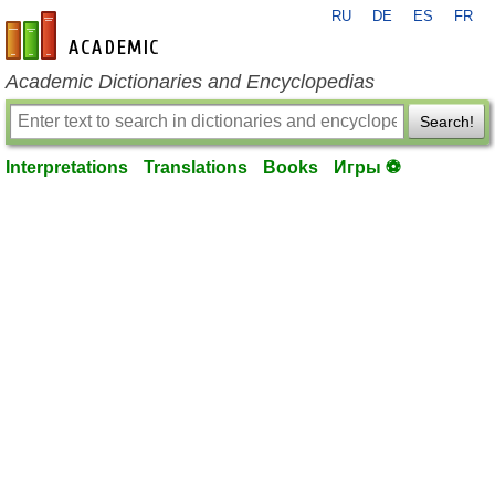
RU
DE
ES
FR
en-academic.com
Academic Dictionaries and Encyclopedias
Search!
Interpretations
Translations
Books
Игры ⚽