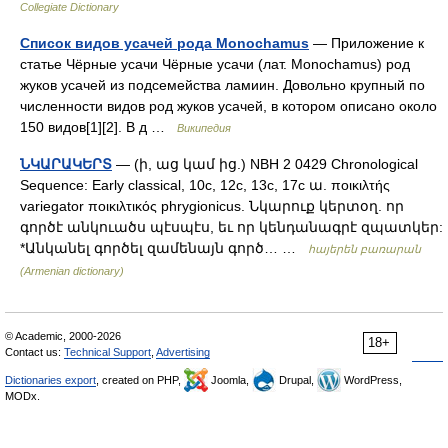
Collegiate Dictionary
Список видов усачей рода Monochamus
— Приложение к
статье Чёрные усачи Чёрные усачи (лат. Monochamus) род
жуков усачей из подсемейства ламиин. Довольно крупный по
численности видов род жуков усачей, в котором описано около
150 видов[1][2]. В д …
Википедия
ՆԿԱՐԱԿԵՐՏ
— (ի, աց կամ ից.) NBH 2 0429 Chronological
Sequence: Early classical, 10c, 12c, 13c, 17c ա. ποικιλτής
variegator ποικιλτικός phrygionicus. Նկարուք կերտօղ. որ
գործէ անկուածս պէսպէս, եւ որ կենդանագրէ զպատկեր:
*Անկանել գործել զամենայն գործ… …
հայերեն բառարան
(Armenian dictionary)
© Academic, 2000-2026
18+
Contact us:
Technical Support
,
Advertising
Dictionaries export
, created on PHP,
Joomla,
Drupal,
WordPress,
MODx.