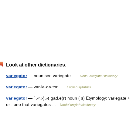
Look at other dictionaries:
variegator
— noun see variegate …
New Collegiate Dictionary
variegator
— var·ie·ga·tor …
English syllables
variegator
— ˈ ̷ ̷ ̷ ̷( ̷ ̷)ˌgād.ə(r) noun ( s) Etymology: variegate +
or : one that variegates …
Useful english dictionary