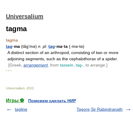
Universalium
tagma
tagma
tag
·ma
(tăgʹmə)
n.
pl.
tag
·ma·ta
(-mə-tə)
A distinct section of an arthropod, consisting of two or more
adjoining segments, such as the cephalothorax of a spider.
[Greek,
arrangement
, from
tassein, tag-
,
to arrange
.]
* * *
Universalium
.
2010
.
Игры ⚽
Поможем сделать НИР
tagline
Tagore,Sir Rabindranath