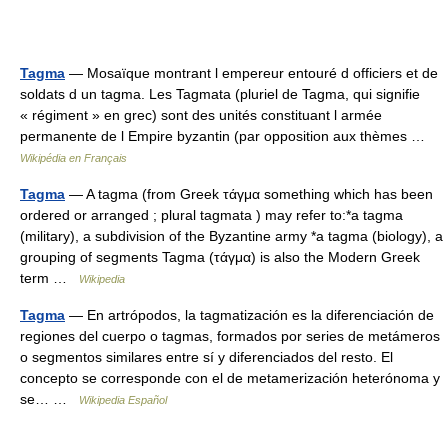
Tagma
— Mosaïque montrant l empereur entouré d officiers et de
soldats d un tagma. Les Tagmata (pluriel de Tagma, qui signifie
« régiment » en grec) sont des unités constituant l armée
permanente de l Empire byzantin (par opposition aux thèmes …
Wikipédia en Français
Tagma
— A tagma (from Greek τάγμα something which has been
ordered or arranged ; plural tagmata ) may refer to:*a tagma
(military), a subdivision of the Byzantine army *a tagma (biology), a
grouping of segments Tagma (τάγμα) is also the Modern Greek
term …
Wikipedia
Tagma
— En artrópodos, la tagmatización es la diferenciación de
regiones del cuerpo o tagmas, formados por series de metámeros
o segmentos similares entre sí y diferenciados del resto. El
concepto se corresponde con el de metamerización heterónoma y
se… …
Wikipedia Español