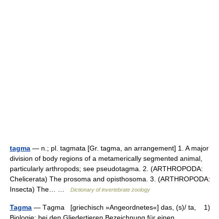
tagma
— n.; pl. tagmata [Gr. tagma, an arrangement] 1. A major
division of body regions of a metamerically segmented animal,
particularly arthropods; see pseudotagma. 2. (ARTHROPODA:
Chelicerata) The prosoma and opisthosoma. 3. (ARTHROPODA:
Insecta) The… …
Dictionary of invertebrate zoology
Tagma
— Tạgma [griechisch »Angeordnetes«] das, (s)/ ta, 1)
Biologie: bei den Gliedertieren Bezeichnung für einen