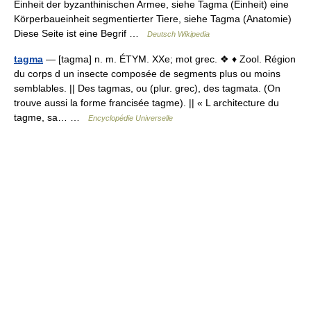
Einheit der byzanthinischen Armee, siehe Tagma (Einheit) eine
Körperbaueinheit segmentierter Tiere, siehe Tagma (Anatomie)
Diese Seite ist eine Begrif …
Deutsch Wikipedia
tagma
— [tagma] n. m. ÉTYM. XXe; mot grec. ❖ ♦ Zool. Région
du corps d un insecte composée de segments plus ou moins
semblables. || Des tagmas, ou (plur. grec), des tagmata. (On
trouve aussi la forme francisée tagme). || « L architecture du
tagme, sa… …
Encyclopédie Universelle