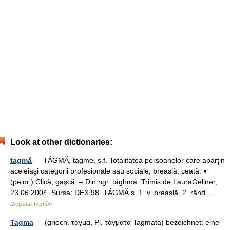
Look at other dictionaries:
tagmă
— TÁGMĂ, tagme, s.f. Totalitatea persoanelor care aparţin
aceleiaşi categorii profesionale sau sociale; breaslă; ceată. ♦
(peior.) Clică, gaşcă. – Din ngr. tághma. Trimis de LauraGellner,
23.06.2004. Sursa: DEX 98 TÁGMĂ s. 1. v. breaslă. 2. rând …
Dicționar Român
Tagma
— (griech. τάγμα, Pl. τάγματα Tagmata) bezeichnet: eine