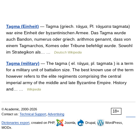
Tagma (Einheit)
— Tagma (griech. τάγμα, Pl. τάγματα tagmata)
war eine Einheit der byzantinischen Armee. Das Tagma wurde
auch Bandon, numerus oder griech. arithmos genannt, dass von
einem Tagmarchos, Komes oder Tribune befehligt wurde. Sowohl
im Strategikon als… …
Deutsch Wikipedia
Tagma (military)
— The tagma ( el. τάγμα, pl. tagmata ) is a term
for a military unit of battalion size. The best known use of the term
however refers to the elite regiments comprising the central
imperial army of the middle and late Byzantine Empire. History
and… …
Wikipedia
© Academic, 2000-2026
18+
Contact us:
Technical Support
,
Advertising
Dictionaries export
, created on PHP,
Joomla,
Drupal,
WordPress,
MODx.