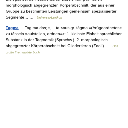
morphologisch abgegrenzten Körperabschnitt, der aus einer
Gruppe zu bestimmten Leistungen gemeinsam spezialisierter
Segmente… …
Universal-Lexikon
Tagma
— Tag|ma das; s, ...ta <aus gr. tágma »(An)geordnetes«
zu tássein »aufstellen, ordnen«>: 1. kleinste Einheit sprachlicher
Substanz in der Tagmemik (Sprachw.). 2. morphologisch
abgegrenzter Körperabschnitt bei Gliedertieren (Zool.) …
Das
große Fremdwörterbuch