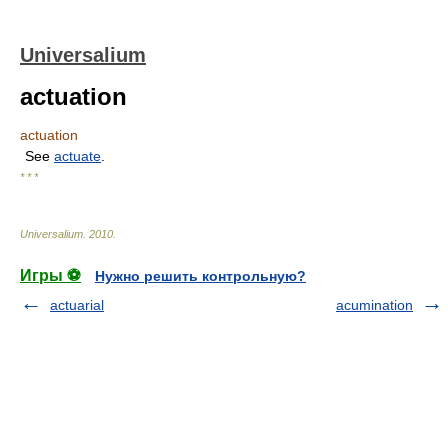
Universalium
actuation
actuation
See
actuate
.
* * *
Universalium
.
2010
.
Игры ⚽
Нужно решить контрольную?
actuarial
acumination