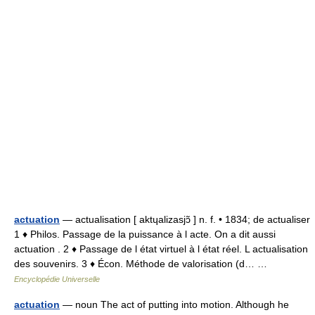
actuation
— actualisation [ aktɥalizasjɔ̃ ] n. f. • 1834; de actualiser
1 ♦ Philos. Passage de la puissance à l acte. On a dit aussi
actuation . 2 ♦ Passage de l état virtuel à l état réel. L actualisation
des souvenirs. 3 ♦ Écon. Méthode de valorisation (d… …
Encyclopédie Universelle
actuation
— noun The act of putting into motion. Although he