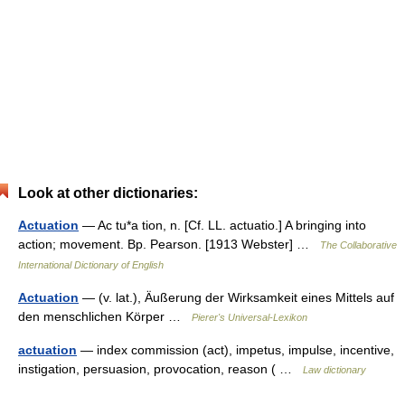
Look at other dictionaries:
Actuation
— Ac tu*a tion, n. [Cf. LL. actuatio.] A bringing into
action; movement. Bp. Pearson. [1913 Webster] …
The Collaborative
International Dictionary of English
Actuation
— (v. lat.), Äußerung der Wirksamkeit eines Mittels auf
den menschlichen Körper …
Pierer's Universal-Lexikon
actuation
— index commission (act), impetus, impulse, incentive,
instigation, persuasion, provocation, reason ( …
Law dictionary