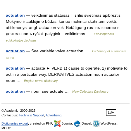
actuation
— veikdinimas statusas T sritis švietimas apibrėžtis
Mokymo ir auklėjimo būdas, kuriuo mokiniai skatinami veikti.
atitikmenys: angl. actuation vok. Betätigung rus. включение в
деятельность ryšiai: palygink – veiklinimas …
Enciklopedinis
edukologijos žodynas
actuation
— See variable valve actuation …
Dictionary of automotive
terms
actuation
— actuate ► VERB 1) cause to operate. 2) motivate to
act in a particular way. DERIVATIVES actuation noun actuator
noun …
English terms dictionary
actuation
— noun see actuate …
New Collegiate Dictionary
© Academic, 2000-2026
18+
Contact us:
Technical Support
,
Advertising
Dictionaries export
, created on PHP,
Joomla,
Drupal,
WordPress,
MODx.