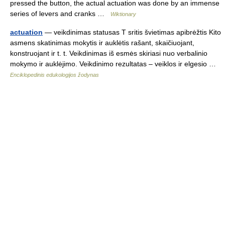
pressed the button, the actual actuation was done by an immense
series of levers and cranks …
Wiktionary
actuation
— veikdinimas statusas T sritis švietimas apibrėžtis Kito
asmens skatinimas mokytis ir auklėtis rašant, skaičiuojant,
konstruojant ir t. t. Veikdinimas iš esmės skiriasi nuo verbalinio
mokymo ir auklėjimo. Veikdinimo rezultatas – veiklos ir elgesio …
Enciklopedinis edukologijos žodynas