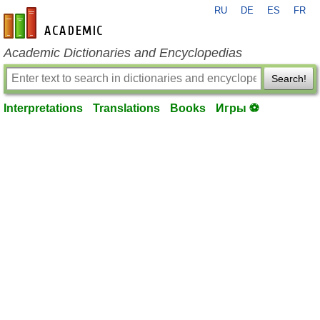
RU
DE
ES
FR
en-academic.com
Academic Dictionaries and Encyclopedias
Search!
Interpretations
Translations
Books
Игры ⚽