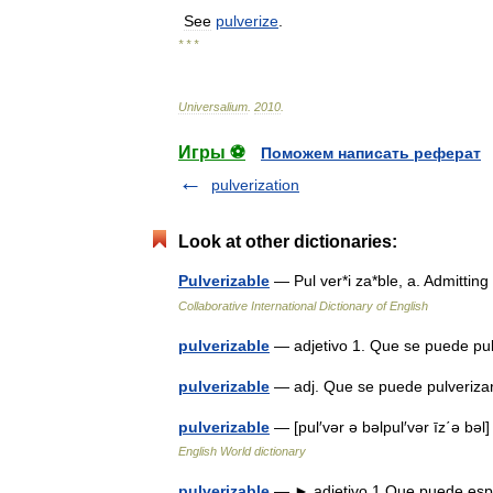
See
pulverize
.
* * *
Universalium
.
2010
.
Игры ⚽
Поможем написать реферат
pulverization
Look at other dictionaries:
Pulverizable
— Pul ver*i za*ble, a. Admittin
Collaborative International Dictionary of English
pulverizable
— adjetivo 1. Que se puede p
pulverizable
— adj. Que se puede pulveri
pulverizable
— [pul′vər ə bəlpul′vər īz΄ə bəl]
English World dictionary
pulverizable
— ► adjetivo 1 Que puede espar