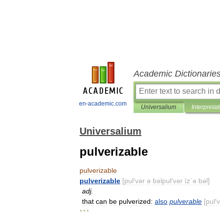
Academic Dictionarie
en-academic.com
Universalium
Interpretat
Universalium
pulverizable
pulverizable
pulverizable
[
pul
′
vər
ə
bəlpul
′
vər
īz΄ə
bəl
]
adj
.
that
can
be
pulverized:
also
pulverable
[
pul
′
v
* * *