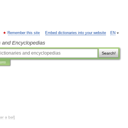
Remember this site
Embed dictionaries into your website
EN
s and Encyclopedias
Search!
ions
ər
ə
bəl
]