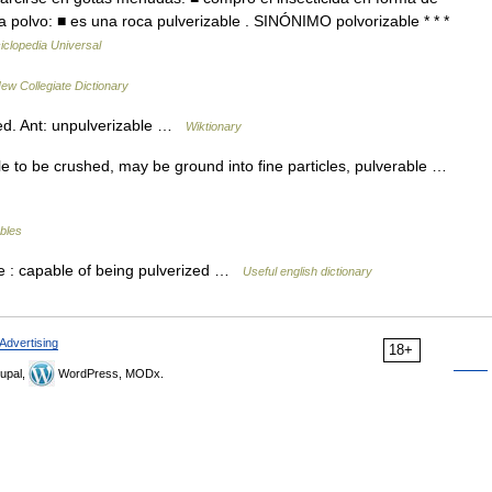
a polvo: ■ es una roca pulverizable . SINÓNIMO polvorizable * * *
iclopedia Universal
ew Collegiate Dictionary
zed. Ant: unpulverizable …
Wiktionary
to be crushed, may be ground into fine particles, pulverable …
ables
djective : capable of being pulverized …
Useful english dictionary
Advertising
18+
upal,
WordPress, MODx.