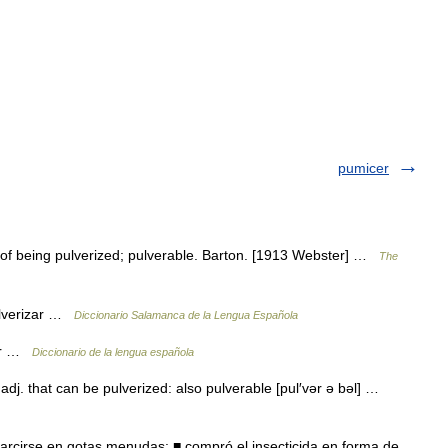
pumicer
g of being pulverized; pulverable. Barton. [1913 Webster] …
The
ulverizar …
Diccionario Salamanca de la Lengua Española
zar …
Diccionario de la lengua española
 adj. that can be pulverized: also pulverable [pul′vər ə bəl] …
cirse en gotas menudas: ■ compró el insecticida en forma de