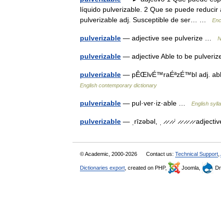
líquido pulverizable. 2 Que se puede reducir 
pulverizable adj. Susceptible de ser… …
Enc
pulverizable
— adjective see pulverize …
N
pulverizable
— adjective Able to be pulveri
pulverizable
— pÊŒlvÉ™raÉªzÉ™bl adj. able 
English contemporary dictionary
pulverizable
— pul·ver·iz·able …
English syll
pulverizable
— ˌrīzəbəl, ˌ ̷ ̷ ̷ ̷ˈ ̷ ̷ ̷ ̷ ̷ ̷ a
© Academic, 2000-2026
Contact us:
Technical Support
,
Dictionaries export
, created on PHP,
Joomla,
Dr