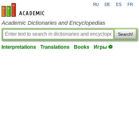
RU
DE
ES
FR
en-academic.com
Academic Dictionaries and Encyclopedias
Search!
Interpretations
Translations
Books
Игры ⚽