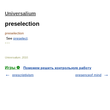
Universalium
preselection
preselection
See
preselect
.
* * *
Universalium
.
2010
.
Игры ⚽
Поможем решить контрольную работу
prescriptivism
presenceof mind