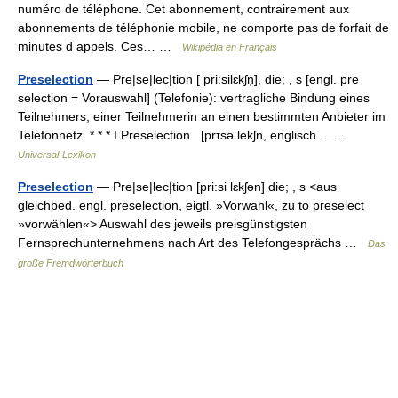
numéro de téléphone. Cet abonnement, contrairement aux
abonnements de téléphonie mobile, ne comporte pas de forfait de
minutes d appels. Ces… …
Wikipédia en Français
Preselection
— Pre|se|lec|tion [ pri:silɛkʃn̩], die; , s [engl. pre
selection = Vorauswahl] (Telefonie): vertragliche Bindung eines
Teilnehmers, einer Teilnehmerin an einen bestimmten Anbieter im
Telefonnetz. * * * I Preselection [prɪsə lekʃn, englisch… …
Universal-Lexikon
Preselection
— Pre|se|lec|tion [pri:si lɛkʃən] die; , s <aus
gleichbed. engl. preselection, eigtl. »Vorwahl«, zu to preselect
»vorwählen«> Auswahl des jeweils preisgünstigsten
Fernsprechunternehmens nach Art des Telefongesprächs …
Das
große Fremdwörterbuch