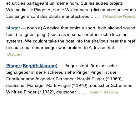
et articles partageant un même nom. Sur les autres projets
Wikimedia : « Pinger », sur le Wiktionnaire (dictionnaire universel)
Les pingers sont des objets manufacturés… …
Wikipédia en Français
pinger
— noun a) A device that emits a short, high pitched sound
bust (i.e. goes, ping! ) such as in sonar or other echo location
systems. We couldnt take the boat into the shallows near the reef
because our sonar pinger was broken. b) A device that… …
Wiktionary
Pinger (Begriffsklärung)
— Pinger steht für akustische
Signalgeber in der Fischerei, siehe Pinger Pinger ist der
Familienname folgender Personen: Harald Pinger (* 1960),
deutscher Manager Mark Pinger (* 1970), deutscher Schwimmer
Winfried Pinger (* 1932), deutscher… …
Deutsch Wikipedia