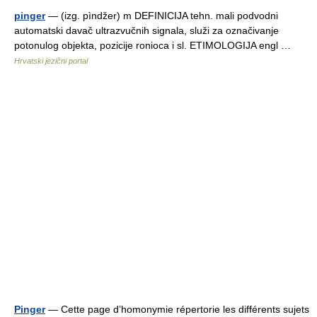
pinger
— (izg. pìndžer) m DEFINICIJA tehn. mali podvodni
automatski davač ultrazvučnih signala, služi za označivanje
potonulog objekta, pozicije ronioca i sl. ETIMOLOGIJA engl …
Hrvatski jezični portal
Pinger
— Cette page d’homonymie répertorie les différents sujets