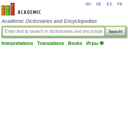
RU
DE
ES
FR
en-academic.com
Academic Dictionaries and Encyclopedias
Search!
Interpretations
Translations
Books
Игры ⚽