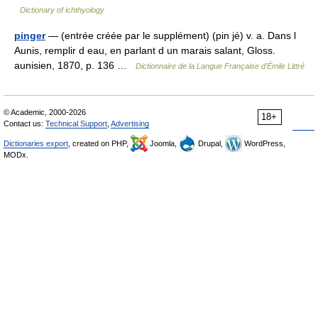
Dictionary of ichthyology
pinger
— (entrée créée par le supplément) (pin jé) v. a. Dans l
Aunis, remplir d eau, en parlant d un marais salant, Gloss.
aunisien, 1870, p. 136 …
Dictionnaire de la Langue Française d'Émile Littré
© Academic, 2000-2026
18+
Contact us:
Technical Support
,
Advertising
Dictionaries export
, created on PHP,
Joomla,
Drupal,
WordPress,
MODx.