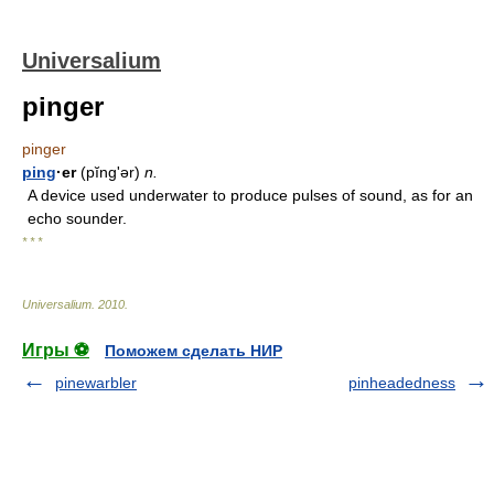
Universalium
pinger
pinger
ping
·er
(pĭngʹər)
n.
A device used underwater to produce pulses of sound, as for an
echo sounder.
* * *
Universalium
.
2010
.
Игры ⚽
Поможем сделать НИР
pinewarbler
pinheadedness