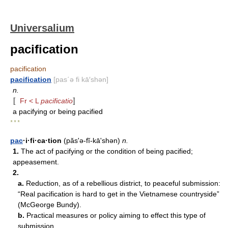
Universalium
pacification
pacification
pacification
[pas΄ə fi kā′shən]
n.
〚
Fr < L
pacificatio
〛
a pacifying or being pacified
* * *
pac
·i·fi·ca·tion
(păs'ə-fĭ-kāʹshən)
n.
1.
The act of pacifying or the condition of being pacified;
appeasement.
2.
a.
Reduction, as of a rebellious district, to peaceful submission:
“Real pacification is hard to get in the Vietnamese countryside”
(McGeorge Bundy).
b.
Practical measures or policy aiming to effect this type of
submission.