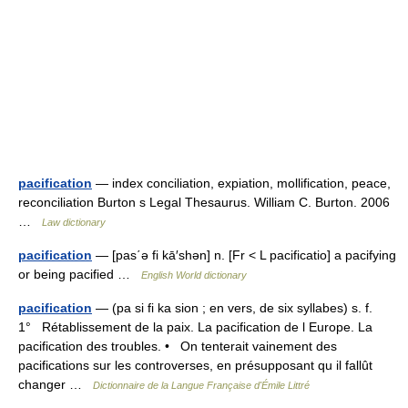
pacification
— index conciliation, expiation, mollification, peace,
reconciliation Burton s Legal Thesaurus. William C. Burton. 2006
…
Law dictionary
pacification
— [pas΄ə fi kā′shən] n. [Fr < L pacificatio] a pacifying
or being pacified …
English World dictionary
pacification
— (pa si fi ka sion ; en vers, de six syllabes) s. f.
1° Rétablissement de la paix. La pacification de l Europe. La
pacification des troubles. • On tenterait vainement des
pacifications sur les controverses, en présupposant qu il fallût
changer …
Dictionnaire de la Langue Française d'Émile Littré