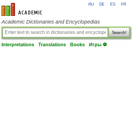
RU
DE
ES
FR
en-academic.com
Academic Dictionaries and Encyclopedias
Search!
Interpretations
Translations
Books
Игры ⚽