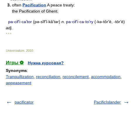
3.
often
Pacification
A peace treaty:
the Pacification of Ghent.
pa·cifʹi·ca'tor
(pə-sĭfʹĭ-kā'tər)
n.
pa·cifʹi·ca·to'ry
(-kə-tôr'ē, -tōr'ē)
adj.
* * *
Universalium
.
2010
.
Игры ⚽
Нужна курсовая?
Synonyms
:
Tranquillization
,
reconciliation
,
reconcilement
,
accommodation
,
appeasement
pacificator
PacificIslander