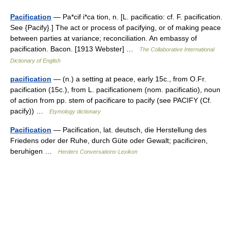
Pacification
— Pa*cif i*ca tion, n. [L. pacificatio: cf. F. pacification.
See {Pacify}.] The act or process of pacifying, or of making peace
between parties at variance; reconciliation. An embassy of
pacification. Bacon. [1913 Webster] …
The Collaborative International
Dictionary of English
pacification
— (n.) a setting at peace, early 15c., from O.Fr.
pacification (15c.), from L. pacificationem (nom. pacificatio), noun
of action from pp. stem of pacificare to pacify (see PACIFY (Cf.
pacify)) …
Etymology dictionary
Pacification
— Pacification, lat. deutsch, die Herstellung des
Friedens oder der Ruhe, durch Güte oder Gewalt; pacificiren,
beruhigen …
Herders Conversations-Lexikon