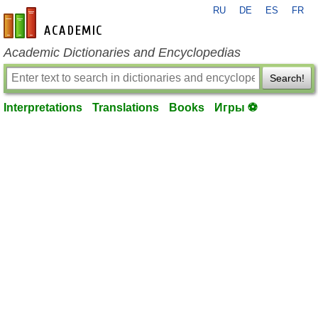
RU
DE
ES
FR
en-academic.com
Academic Dictionaries and Encyclopedias
Search!
Interpretations
Translations
Books
Игры ⚽