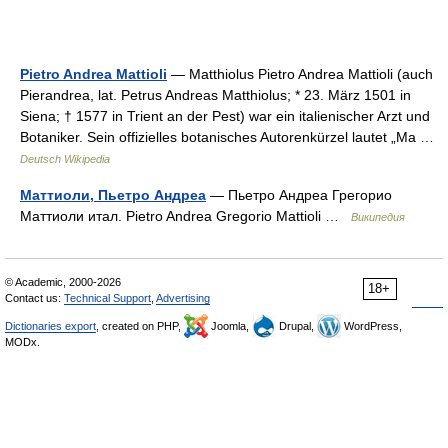
Pietro Andrea Mattioli
— Matthiolus Pietro Andrea Mattioli (auch
Pierandrea, lat. Petrus Andreas Matthiolus; * 23. März 1501 in
Siena; † 1577 in Trient an der Pest) war ein italienischer Arzt und
Botaniker. Sein offizielles botanisches Autorenkürzel lautet „Ma …
Deutsch Wikipedia
Маттиоли, Пьетро Андреа
— Пьетро Андреа Грегорио
Маттиоли итал. Pietro Andrea Gregorio Mattioli …
Википедия
© Academic, 2000-2026
18+
Contact us:
Technical Support
,
Advertising
Dictionaries export
, created on PHP,
Joomla,
Drupal,
WordPress,
MODx.