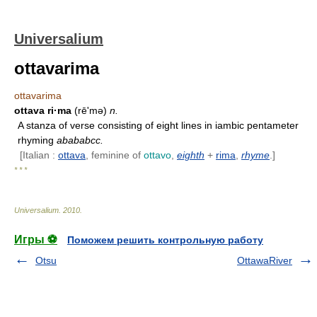
Universalium
ottavarima
ottavarima
ottava ri·ma
(rēʹmə)
n.
A stanza of verse consisting of eight lines in iambic pentameter
rhyming
abababcc.
[Italian :
ottava
, feminine of
ottavo
,
eighth
+
rima
,
rhyme
.]
* * *
Universalium
.
2010
.
Игры ⚽
Поможем решить контрольную работу
Otsu
OttawaRiver