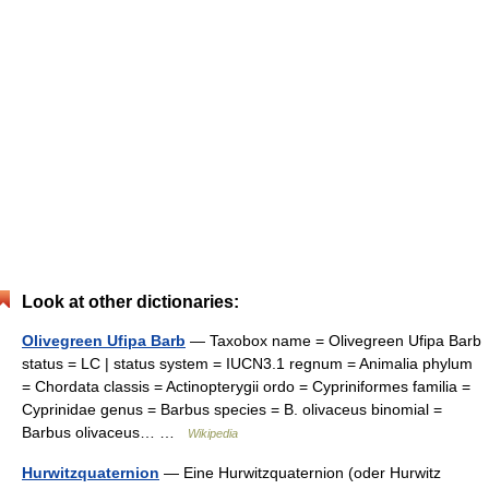
Look at other dictionaries:
Olivegreen Ufipa Barb
— Taxobox name = Olivegreen Ufipa Barb
status = LC | status system = IUCN3.1 regnum = Animalia phylum
= Chordata classis = Actinopterygii ordo = Cypriniformes familia =
Cyprinidae genus = Barbus species = B. olivaceus binomial =
Barbus olivaceus… …
Wikipedia
Hurwitzquaternion
— Eine Hurwitzquaternion (oder Hurwitz