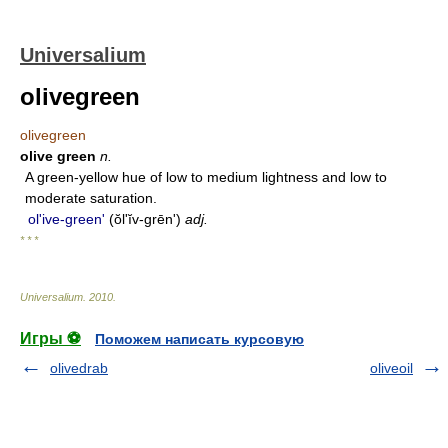
Universalium
olivegreen
olivegreen
olive green
n.
A green-yellow hue of low to medium lightness and low to
moderate saturation.
olʹive-greenʹ
(ŏlʹĭv-grēnʹ)
adj.
* * *
Universalium
.
2010
.
Игры ⚽
Поможем написать курсовую
olivedrab
oliveoil