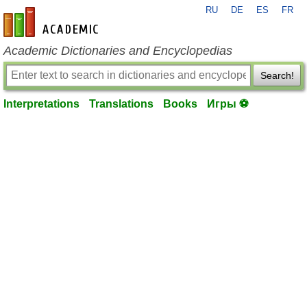
RU
DE
ES
FR
en-academic.com
Academic Dictionaries and Encyclopedias
Search!
Interpretations
Translations
Books
Игры ⚽