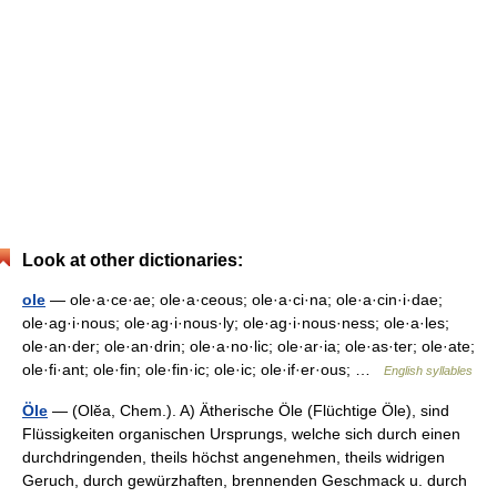
Look at other dictionaries:
ole
— ole·a·ce·ae; ole·a·ceous; ole·a·ci·na; ole·a·cin·i·dae;
ole·ag·i·nous; ole·ag·i·nous·ly; ole·ag·i·nous·ness; ole·a·les;
ole·an·der; ole·an·drin; ole·a·no·lic; ole·ar·ia; ole·as·ter; ole·ate;
ole·fi·ant; ole·fin; ole·fin·ic; ole·ic; ole·if·er·ous; …
English syllables
Öle
— (Olĕa, Chem.). A) Ätherische Öle (Flüchtige Öle), sind
Flüssigkeiten organischen Ursprungs, welche sich durch einen
durchdringenden, theils höchst angenehmen, theils widrigen
Geruch, durch gewürzhaften, brennenden Geschmack u. durch