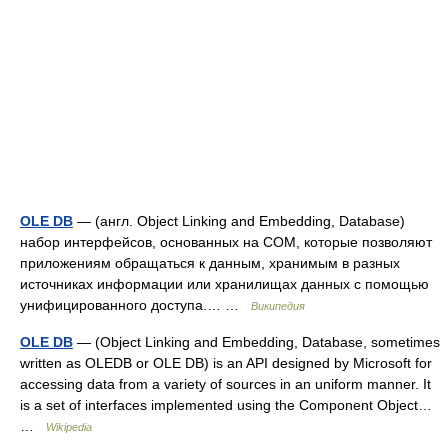
OLE DB
— (англ. Object Linking and Embedding, Database)
набор интерфейсов, основанных на COM, которые позволяют
приложениям обращаться к данным, хранимым в разных
источниках информации или хранилищах данных с помощью
унифицированного доступа.… …
Википедия
OLE DB
— (Object Linking and Embedding, Database, sometimes
written as OLEDB or OLE DB) is an API designed by Microsoft for
accessing data from a variety of sources in an uniform manner. It
is a set of interfaces implemented using the Component Object…
…
Wikipedia