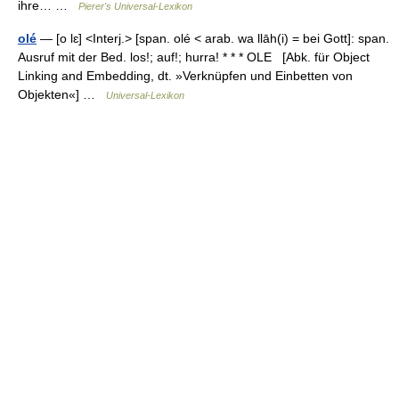
ihre… …
Pierer's Universal-Lexikon
olé
— [o lɛ] <Interj.> [span. olé < arab. wa llāh(i) = bei Gott]: span.
Ausruf mit der Bed. los!; auf!; hurra! * * * OLE [Abk. für Object
Linking and Embedding, dt. »Verknüpfen und Einbetten von
Objekten«] …
Universal-Lexikon