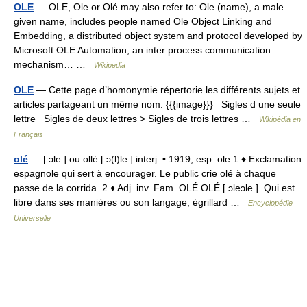
OLE
— OLE, Ole or Olé may also refer to: Ole (name), a male
given name, includes people named Ole Object Linking and
Embedding, a distributed object system and protocol developed by
Microsoft OLE Automation, an inter process communication
mechanism… …
Wikipedia
OLE
— Cette page d’homonymie répertorie les différents sujets et
articles partageant un même nom. {{{image}}} Sigles d une seule
lettre Sigles de deux lettres > Sigles de trois lettres …
Wikipédia en
Français
olé
— [ ɔle ] ou ollé [ ɔ(l)le ] interj. • 1919; esp. ole 1 ♦ Exclamation
espagnole qui sert à encourager. Le public crie olé à chaque
passe de la corrida. 2 ♦ Adj. inv. Fam. OLÉ OLÉ [ ɔleɔle ]. Qui est
libre dans ses manières ou son langage; égrillard …
Encyclopédie
Universelle