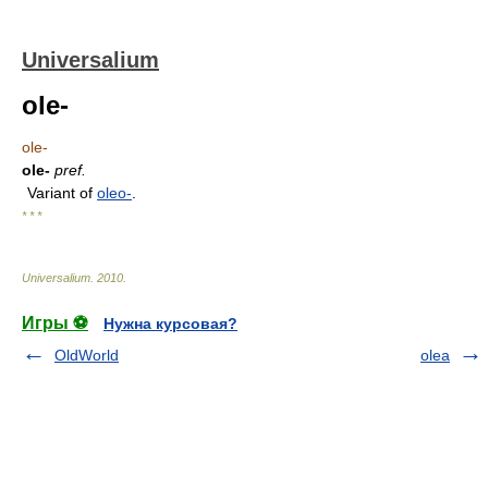
Universalium
ole-
ole-
ole-
pref.
Variant of
oleo-
.
* * *
Universalium
.
2010
.
Игры ⚽
Нужна курсовая?
OldWorld
olea