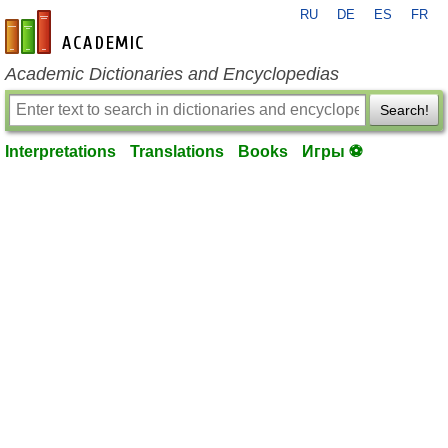
RU
DE
ES
FR
en-academic.com
Academic Dictionaries and Encyclopedias
Search!
Interpretations
Translations
Books
Игры ⚽