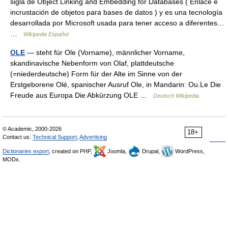
sigla de Object Linking and Embedding for Databases ( Enlace e
incrustación de objetos para bases de datos ) y es una tecnología
desarrollada por Microsoft usada para tener acceso a diferentes…
…
Wikipedia Español
OLE
— steht für Ole (Vorname), männlicher Vorname,
skandinavische Nebenform von Olaf, plattdeutsche
(=niederdeutsche) Form für der Alte im Sinne von der
Erstgeborene Olé, spanischer Ausruf Ole, in Mandarin: Ou.Le Die
Freude aus Europa Die Abkürzung OLE …
Deutsch Wikipedia
© Academic, 2000-2026
18+
Contact us:
Technical Support
,
Advertising
Dictionaries export
, created on PHP,
Joomla,
Drupal,
WordPress,
MODx.