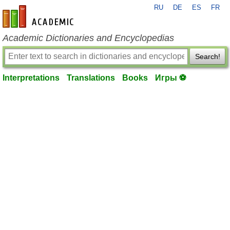
RU
DE
ES
FR
en-academic.com
Academic Dictionaries and Encyclopedias
Search!
Interpretations
Translations
Books
Игры ⚽