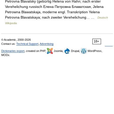
Petrovna Blavatsky (gebürtig Helena von Hahn; nach erster
Verehelichung russisch Елена Петровна Блаватская, Jelena
Petrowna Blawatskaja, moderne engl. Transkription Yelena
Petrovna Blavatskaya; nach zweiter Verehelichung… …
Deutsch
Wikipedia
© Academic, 2000-2026
18+
Contact us:
Technical Support
,
Advertising
Dictionaries export
, created on PHP,
Joomla,
Drupal,
WordPress,
MODx.