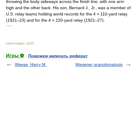
throwing the body sideways across the finish line, with one arm
high and the other back. His son, Bernard J., Jr., was a member of
U.S. relay teams holding world records for the 4 × 110-yard relay
(1921–23) and for the 4 × 220-yard relay (1921–27).
* * *
Universalium
.
2010
.
Игры ⚽
Поможем написать реферат
Weese, Harry M.
Wegener granulomatosis