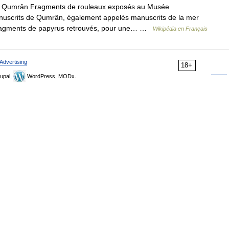
 Qumrân Fragments de rouleaux exposés au Musée
uscrits de Qumrân, également appelés manuscrits de la mer
 fragments de papyrus retrouvés, pour une… …
Wikipédia en Français
Advertising
18+
upal,
WordPress, MODx.