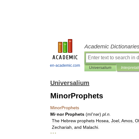
Academic Dictionarie
en-academic.com
Universalium
Interpretat
Universalium
MinorProphets
MinorProphets
Mi
·
nor
Prophets
(
mīʹnər
)
pl
.
n
.
The
Hebrew
prophets
Hosea
,
Joel
,
Amos
,
O
Zechariah
,
and
Malachi
.
* * *