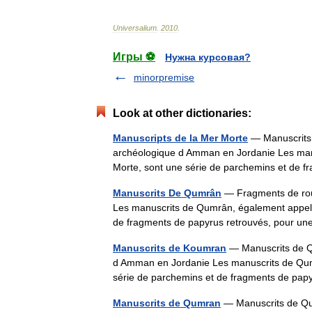
Universalium
.
2010
.
Игры ⚽
Нужна курсовая?
minorpremise
Look at other dictionaries:
Manuscripts de la Mer Morte
— Manuscrits
archéologique d Amman en Jordanie Les man
Morte, sont une série de parchemins et de
Manuscrits De Qumrân
— Fragments de rou
Les manuscrits de Qumrân, également appelé
de fragments de papyrus retrouvés, pour u
Manuscrits de Koumran
— Manuscrits de Q
d Amman en Jordanie Les manuscrits de Qum
série de parchemins et de fragments de pa
Manuscrits de Qumran
— Manuscrits de Qu