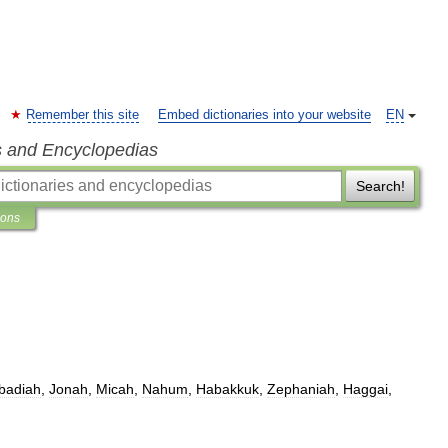
Remember this site
Embed dictionaries into your website
EN
s and Encyclopedias
Search!
ions
badiah
,
Jonah
,
Micah
,
Nahum
,
Habakkuk
,
Zephaniah
,
Haggai
,