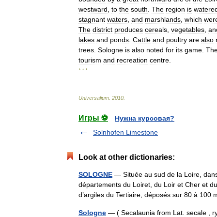
westward
,
to
the
south
.
The
region
is
watere
stagnant
waters
,
and
marshlands
,
which
wer
The
district
produces
cereals
,
vegetables
,
an
lakes
and
ponds
.
Cattle
and
poultry
are
also
trees
.
Sologne
is
also
noted
for
its
game
.
Th
tourism
and
recreation
centre
.
* * *
Universalium
.
2010
.
Игры ⚽
Нужна курсовая?
Solnhofen Limestone
Look at other dictionaries:
SOLOGNE
— Située au sud de la Loire, dans
départements du Loiret, du Loir et Cher et du
d’argiles du Tertiaire, déposés sur 80 à 1
Sologne
— ( Secalaunia from Lat. secale , ry