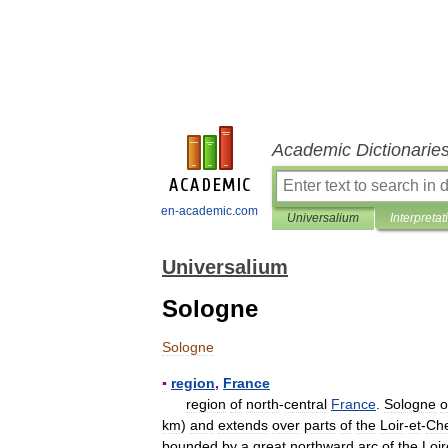
Academic Dictionarie
en-academic.com
Universalium
Interpretat
Universalium
Sologne
Sologne
▪
region
,
France
region
of
north
-
central
France
.
Sologne
o
km
)
and
extends
over
parts
of
the
Loir
-
et
-
Ch
bounded
by
a
great
northward
arc
of
the
Loir