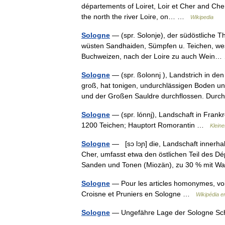
départements of Loiret, Loir et Cher and Cher
the north the river Loire, on… …
Wikipedia
Sologne
— (spr. Solonje), der südöstliche T
wüsten Sandhaiden, Sümpfen u. Teichen, wesh
Buchweizen, nach der Loire zu auch Wei
Sologne
— (spr. ßolonnj ), Landstrich in de
groß, hat tonigen, undurchlässigen Boden u
und der Großen Sauldre durchflossen. Du
Sologne
— (spr. lónnj), Landschaft in Frank
1200 Teichen; Hauptort Romorantin …
Klein
Sologne
— [sɔ lɔɲ] die, Landschaft innerha
Cher, umfasst etwa den östlichen Teil des Dé
Sanden und Tonen (Miozän), zu 30 % mit
Sologne
— Pour les articles homonymes, vo
Croisne et Pruniers en Sologne …
Wikipédia e
Sologne
— Ungefähre Lage der Sologne 