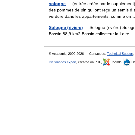
sologne
— (entrée créée par le supplément) (
des pommes de pin qui ont reçu un semis d av
verdure dans les appartements, comme 
Sologne (riviere)
— Sologne (rivière) Solog
Bassin 88,9 km2 Bassin collecteur la Loire
© Academic, 2000-2026
Contact us:
Technical Support
,
Dictionaries export
, created on PHP,
Joomla,
Dr