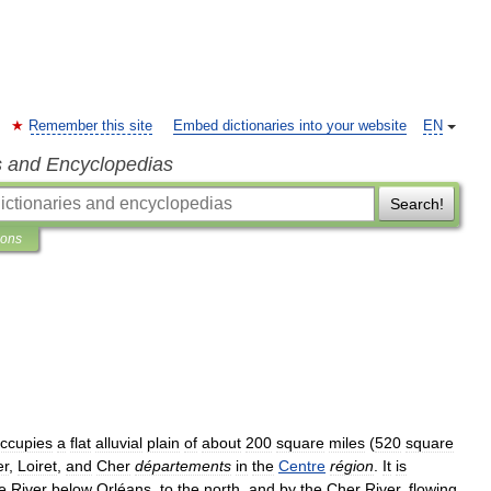
Remember this site
Embed dictionaries into your website
EN
s and Encyclopedias
Search!
ions
ccupies
a
flat
alluvial
plain
of
about
200
square
miles
(
520
square
er
,
Loiret
,
and
Cher
départements
in
the
Centre
région
.
It
is
e
River
below
Orléans
,
to
the
north
,
and
by
the
Cher
River
,
flowing