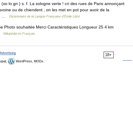
so lo gn ) s. f. La sologne verte ! cri des rues de Paris annonçant
oine ou de chiendent ; on les met en pot pour avoir de la
on… …
Dictionnaire de la Langue Française d'Émile Littré
ne Photo souhaitée Merci Caractéristiques Longueur 25 4 km
 …
Wikipédia en Français
Advertising
18+
upal,
WordPress, MODx.