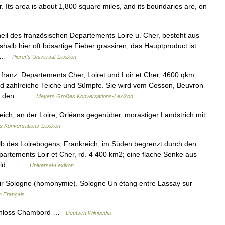
. Its area is about 1,800 square miles, and its boundaries are, on
heil des französischen Departements Loire u. Cher, besteht aus
alb hier oft bösartige Fieber grassiren; das Hauptproduct ist
n… …
Pierer's Universal-Lexikon
n franz. Departements Cher, Loiret und Loir et Cher, 4600 qkm
nd zahlreiche Teiche und Sümpfe. Sie wird vom Cosson, Beuvron
rch den… …
Meyers Großes Konversations-Lexikon
reich, an der Loire, Orléans gegenüber, morastiger Landstrich mit
es Konversations-Lexikon
lb des Loirebogens, Frankreich, im Süden begrenzt durch den
partements Loir et Cher, rd. 4 400 km2; eine flache Senke aus
 Wald,… …
Universal-Lexikon
ir Sologne (homonymie). Sologne Un étang entre Lassay sur
n Français
Schloss Chambord …
Deutsch Wikipedia