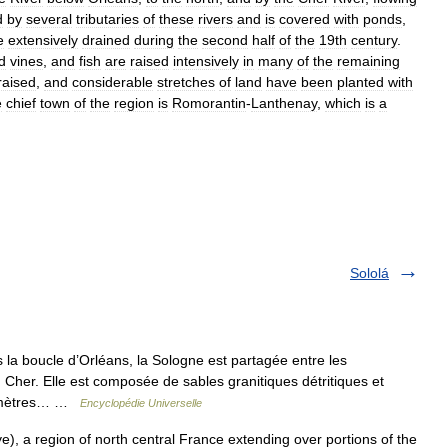
d
by
several
tributaries
of
these
rivers
and
is
covered
with
ponds
,
e
extensively
drained
during
the
second
half
of
the
19th
century
.
d
vines
,
and
fish
are
raised
intensively
in
many
of
the
remaining
raised
,
and
considerable
stretches
of
land
have
been
planted
with
e
chief
town
of
the
region
is
Romorantin
-
Lanthenay
,
which
is
a
Sololá
 la boucle d’Orléans, la Sologne est partagée entre les
 Cher. Elle est composée de sables granitiques détritiques et
00 mètres… …
Encyclopédie Universelle
e), a region of north central France extending over portions of the