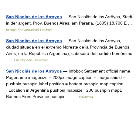
San Nicolas de los Arroyos
— San Nicolās de los Arrōyos, Stadt
in der argent. Prov. Buenos Aires, am Parana, (1895) 18.706 E …
Kleines Konversations-Lexikon
San Nicolás de los Arroyos
— San Nicolás de los Arroyos,
ciudad situada en el extremo Noreste de la Provincia de Buenos
Aires, en la República Argentina), cabecera del partido homónimo
…
Enciclopedia Universal
San Nicolás de los Arroyos
— Infobox Settlement official name =
Pagename imagesize = 200px image caption = image shield =
pushpin pushpin label position = bottom pushpin map caption
=Location in Argentina pushpin mapsize =200 pushpin map1 =
Buenos Aires Province pushpin… …
Wikipedia