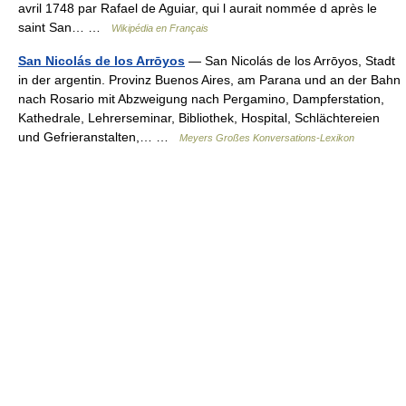
avril 1748 par Rafael de Aguiar, qui l aurait nommée d après le
saint San… …
Wikipédia en Français
San Nicolás de los Arrōyos
— San Nicolás de los Arrōyos, Stadt
in der argentin. Provinz Buenos Aires, am Parana und an der Bahn
nach Rosario mit Abzweigung nach Pergamino, Dampferstation,
Kathedrale, Lehrerseminar, Bibliothek, Hospital, Schlächtereien
und Gefrieranstalten,… …
Meyers Großes Konversations-Lexikon