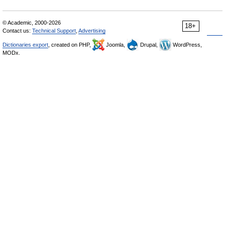
© Academic, 2000-2026
18+
Contact us:
Technical Support
,
Advertising
Dictionaries export
, created on PHP,
Joomla,
Drupal,
WordPress,
MODx.