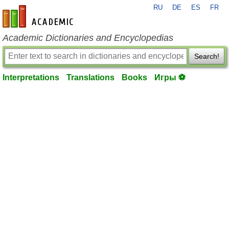
RU
DE
ES
FR
en-academic.com
Academic Dictionaries and Encyclopedias
Search!
Interpretations
Translations
Books
Игры ⚽