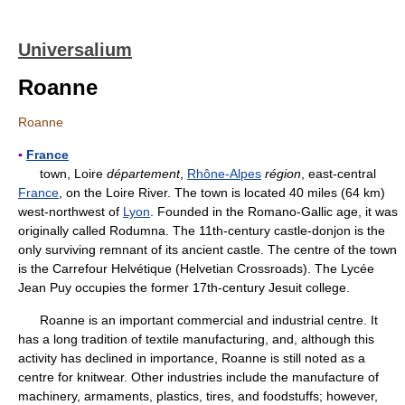
Universalium
Roanne
Roanne
▪
France
town, Loire
département
,
Rhône-Alpes
région
, east-central
France
, on the Loire River. The town is located 40 miles (64 km)
west-northwest of
Lyon
. Founded in the Romano-Gallic age, it was
originally called Rodumna. The 11th-century castle-donjon is the
only surviving remnant of its ancient castle. The centre of the town
is the Carrefour Helvétique (Helvetian Crossroads). The Lycée
Jean Puy occupies the former 17th-century Jesuit college.
Roanne is an important commercial and industrial centre. It
has a long tradition of textile manufacturing, and, although this
activity has declined in importance, Roanne is still noted as a
centre for knitwear. Other industries include the manufacture of
machinery, armaments, plastics, tires, and foodstuffs; however,