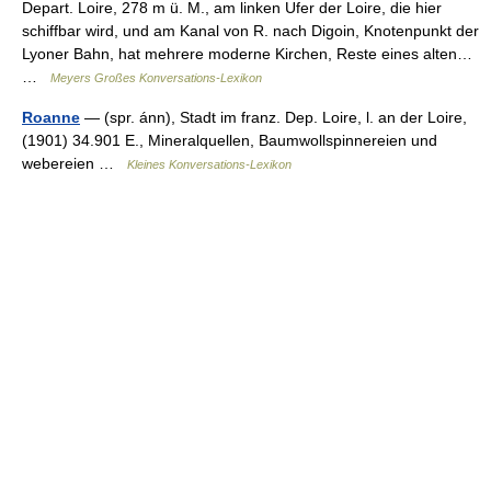
Depart. Loire, 278 m ü. M., am linken Ufer der Loire, die hier
schiffbar wird, und am Kanal von R. nach Digoin, Knotenpunkt der
Lyoner Bahn, hat mehrere moderne Kirchen, Reste eines alten…
…
Meyers Großes Konversations-Lexikon
Roanne
— (spr. ánn), Stadt im franz. Dep. Loire, l. an der Loire,
(1901) 34.901 E., Mineralquellen, Baumwollspinnereien und
webereien …
Kleines Konversations-Lexikon