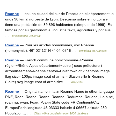
Roanne
— es una ciudad del sur de Francia en el département, a
unos 90 km al noroeste de Lyon. Descansa sobre el rio Loira y
tiene una población de 39,896 habitantes (cómputo de 1999). Es
famosa por su gastronomía, industria textil, agricultura y por sus…
…
Enciclopedia Universal
Roanne
— Pour les articles homonymes, voir Roanne
(homonymie). 46° 02′ 12″ N 4° 04′ 08″ E …
Wikipédia en Français
Roanne
— French commune nomcommune=Roanne
région=Rhône Alpes département=Loire ( sous préfecture )
arrondissement=Roanne canton=Chief town of 2 cantons image
flag size= 100px image coat of arms = Blason ville fr Roanne
(Loire).svg image coat of arms size …
Wikipedia
Roanne
— Original name in latin Roanne Name in other language
RNE, Roan, Roana, Roann, Roanne, Rodumna, Rouana, luo a ne,
roan nu, rwan, Роан, Роанн State code FR Continent/City
Europe/Paris longitude 46.03333 latitude 4.06667 altitude 280
Population… …
Cities with a population over 1000 database