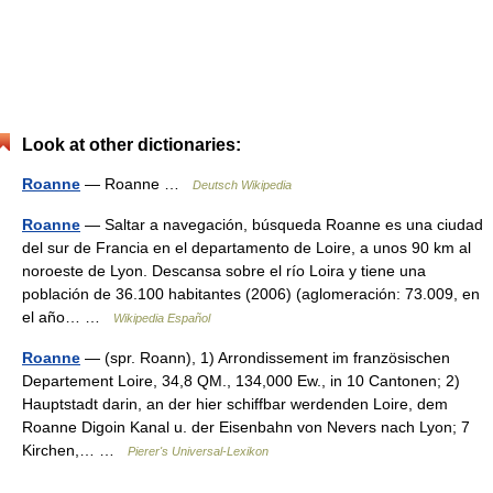
Look at other dictionaries:
Roanne
— Roanne …
Deutsch Wikipedia
Roanne
— Saltar a navegación, búsqueda Roanne es una ciudad
del sur de Francia en el departamento de Loire, a unos 90 km al
noroeste de Lyon. Descansa sobre el río Loira y tiene una
población de 36.100 habitantes (2006) (aglomeración: 73.009, en
el año… …
Wikipedia Español
Roanne
— (spr. Roann), 1) Arrondissement im französischen
Departement Loire, 34,8 QM., 134,000 Ew., in 10 Cantonen; 2)
Hauptstadt darin, an der hier schiffbar werdenden Loire, dem
Roanne Digoin Kanal u. der Eisenbahn von Nevers nach Lyon; 7
Kirchen,… …
Pierer's Universal-Lexikon