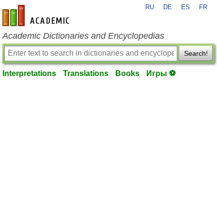
RU
DE
ES
FR
en-academic.com
Academic Dictionaries and Encyclopedias
Search!
Interpretations
Translations
Books
Игры ⚽