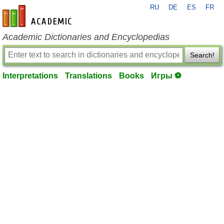
RU
DE
ES
FR
en-academic.com
Academic Dictionaries and Encyclopedias
Search!
Interpretations
Translations
Books
Игры ⚽