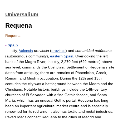
Universalium
Requena
Requena
▪
Spain
city,
Valencia
provincia
(
province
) and
comunidad autónoma
(autonomous community),
eastern
Spain
. Overlooking the left
bank of the Magro River, the city, 2,270 feet (692 metres) above
sea level, commands the Utiel plain. Settlement of Requena's site
dates from antiquity; there are remains of Phoenician, Greek,
Roman, and Muslim occupation. During the 12th and 13th
centuries the city was a battleground between the Moors and the
Christians. Notable historic buildings include the 14th-century
churches of El Salvador, with a fine Gothic facade, and Santa
María, which has an unusual Gothic portal. Requena has long
been an important agricultural market centre and is especially
renowned for its red wine. It also has textile and metal industries.
Paved roads connect Requena to the cities of Madrid and