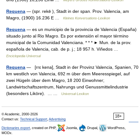
Meyers Großes Konversations-Lexikon
Requena
— (spr. rekē ), Stadt in der span. Prov. Valencia, am
Magro, (1900) 16.236 E …
Kleines Konversations-Lexikon
Requena
— es un municipio de la provincia de Valencia (España)
situado junto al Rio Magro. Es por extensión el mayor término
municipal de la Comunidad Valenciana. * * * ► Mun. de la prov.
española de Valencia, cab. de p. j.; 18 957 h. Viñedos …
Enciclopedia Universal
Requena
— [rrɛ kena], Stadt in der Provinz Valencia, Spanien, 70
km westlich von Valencia, 692 m über dem Meeresspiegel, auf
zwei Hügeln über dem Magro, 18 200 Einwohner;
Landwirtschaftszentrum, Nahrungs und Genussmittelindustrie
(besonders Liköre). … …
Universal-Lexikon
© Academic, 2000-2026
18+
Contact us:
Technical Support
,
Advertising
Dictionaries export
, created on PHP,
Joomla,
Drupal,
WordPress,
MODx.