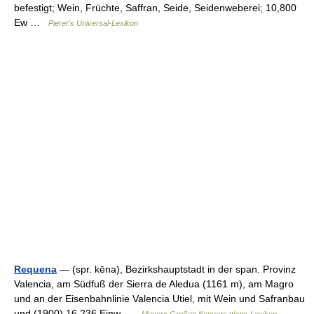
befestigt; Wein, Früchte, Saffran, Seide, Seidenweberei; 10,800
Ew …
Pierer's Universal-Lexikon
Requena
— (spr. kēna), Bezirkshauptstadt in der span. Provinz
Valencia, am Südfuß der Sierra de Aledua (1161 m), am Magro
und an der Eisenbahnlinie Valencia Utiel, mit Wein und Safranbau
und (1900) 16,236 Einw …