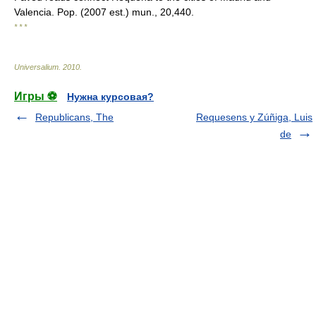
Valencia. Pop. (2007 est.) mun., 20,440.
* * *
Universalium
.
2010
.
Игры ⚽
Нужна курсовая?
Republicans, The
Requesens y Zúñiga, Luis
de