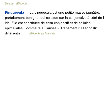
Deutsch Wikipedia
Pinguécula
— La pinguécula est une petite masse jaunâtre,
parfaitement bénigne, qui se situe sur la conjonctive à côté de l
iris. Elle est constituée de tissu conjonctif et de cellules
épithéliales. Sommaire 1 Causes 2 Traitement 3 Diagnostic
différentiel …
Wikipédia en Français