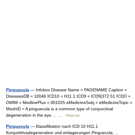
Pinguecula
— Infobox Disease Name = PAGENAME Caption =
DiseasesDB = 10046 ICD10 = H11.1 ICD9 = ICD9|372.51 ICDO =
OMIM = MedlinePlus = 001025 eMedicineSubj = eMedicineTopic =
MeshID = A pinguecula is a common type of conjunctival
degeneration in the eye.… …
Wikipedia
Pinguecula
— Klassifikation nach ICD 10 H11.1
Konjunktivadegeneration und einlagerungen Pinguecula …