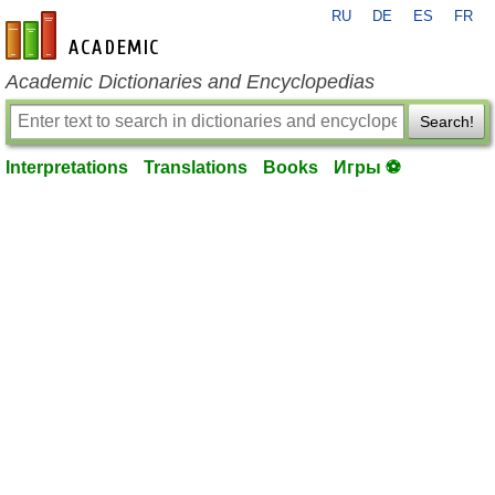
RU
DE
ES
FR
en-academic.com
Academic Dictionaries and Encyclopedias
Search!
Interpretations
Translations
Books
Игры ⚽