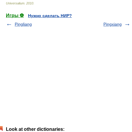
Universalium
.
2010
.
Игры ⚽
Нужно сделать НИР?
Pingliang
Pingxiang
Look at other dictionaries: