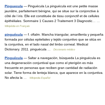
Pinguecula
— Pinguécula La pinguécula est une petite masse
jaunâtre, parfaitement bénigne, qui se situe sur la conjonctive à
côté de l iris. Elle est constituée de tissu conjonctif et de cellules
épithéliales. Sommaire 1 Causes 2 Traitement 3 Diagnostic… …
Wikipédia en Français
pinguécula
— f. oftalm. Mancha triangular, amarillenta y pequeña
formada por células epiteliales y tejido conjuntivo que se sitúa en
la conjuntiva, en el lado nasal del limbo corneal. Medical
Dictionary. 2011. pinguécula …
Diccionario médico
Pinguécula
— Saltar a navegación, búsqueda La pinguécula es
una degeneración conjuntival que como el pterigión es más
frecuente en personas que reciben gran cantidad de radiación
solar. Tiene forma de lenteja blanca, que aparece en la conjuntiva.
No afecta la …
Wikipedia Español