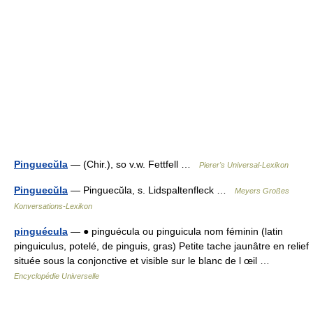
Pinguecŭla
— (Chir.), so v.w. Fettfell …
Pierer's Universal-Lexikon
Pinguecŭla
— Pinguecŭla, s. Lidspaltenfleck …
Meyers Großes
Konversations-Lexikon
pinguécula
— ● pinguécula ou pinguicula nom féminin (latin
pinguiculus, potelé, de pinguis, gras) Petite tache jaunâtre en relief
située sous la conjonctive et visible sur le blanc de l œil …
Encyclopédie Universelle