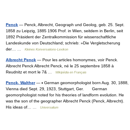
Penck
— Penck, Albrecht, Geograph und Geolog, geb. 25. Sept.
1858 zu Leipzig, 1885 1906 Prof. in Wien, seitdem in Berlin, seit
1892 Präsident der Zentralkommission für wissenschaftliche
Landeskunde von Deutschland; schrieb: »Die Vergletscherung
der… …
Kleines Konversations-Lexikon
Albrecht Penck
— Pour les articles homonymes, voir Penck.
Albrecht Penck Albrecht Penck, né le 25 septembre 1858 à
Reudnitz et mort le 7& …
Wikipédia en Français
Penck, Walther
— ▪ German geomorphologist born Aug. 30, 1888,
Vienna died Sept. 29, 1923, Stuttgart, Ger. German
geomorphologist noted for his theories of landform evolution. He
was the son of the geographer Albrecht Penck (Penck, Albrecht).
His ideas of… …
Universalium