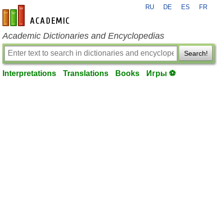
RU
DE
ES
FR
en-academic.com
Academic Dictionaries and Encyclopedias
Search!
Interpretations
Translations
Books
Игры ⚽