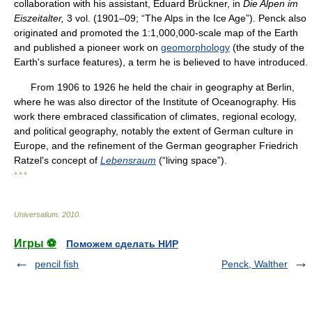
collaboration with his assistant, Eduard Brückner, in
Die Alpen im
Eiszeitalter,
3 vol. (1901–09; “The Alps in the Ice Age”). Penck also
originated and promoted the 1:1,000,000-scale map of the Earth
and published a pioneer work on
geomorphology
(the study of the
Earth's surface features), a term he is believed to have introduced.
From 1906 to 1926 he held the chair in geography at Berlin,
where he was also director of the Institute of Oceanography. His
work there embraced classification of climates, regional ecology,
and political geography, notably the extent of German culture in
Europe, and the refinement of the German geographer Friedrich
Ratzel's concept of
Lebensraum
(“living space”).
* * *
Universalium
.
2010
.
Игры ⚽
Поможем сделать НИР
pencil fish
Penck, Walther