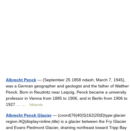
Albrecht Penck
— (September 25 1858 ndash; March 7, 1945),
was a German geographer and geologist and the father of Walther
Penck. Born in Reudnitz near Leipzig, Penck became a university
professor in Vienna from 1885 to 1906, and in Berlin from 1906 to
1927.… …
Wikipedia
Albrecht Penck Glacier
— (coord|76|40|S|162|20|E|type:glacier
region:AQ|display=inline,title) is a glacier between the Fry Glacier
and Evans Piedmont Glacier, draining northeast toward Tripp Bay