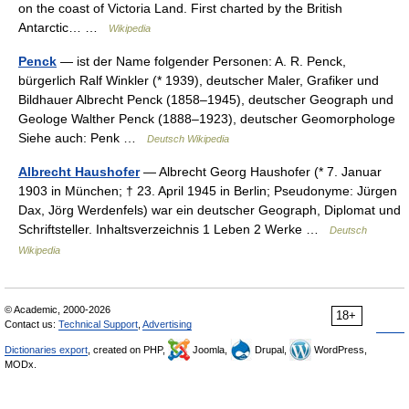
on the coast of Victoria Land. First charted by the British
Antarctic… …
Wikipedia
Penck
— ist der Name folgender Personen: A. R. Penck,
bürgerlich Ralf Winkler (* 1939), deutscher Maler, Grafiker und
Bildhauer Albrecht Penck (1858–1945), deutscher Geograph und
Geologe Walther Penck (1888–1923), deutscher Geomorphologe
Siehe auch: Penk …
Deutsch Wikipedia
Albrecht Haushofer
— Albrecht Georg Haushofer (* 7. Januar
1903 in München; † 23. April 1945 in Berlin; Pseudonyme: Jürgen
Dax, Jörg Werdenfels) war ein deutscher Geograph, Diplomat und
Schriftsteller. Inhaltsverzeichnis 1 Leben 2 Werke …
Deutsch
Wikipedia
© Academic, 2000-2026
18+
Contact us:
Technical Support
,
Advertising
Dictionaries export
, created on PHP,
Joomla,
Drupal,
WordPress,
MODx.