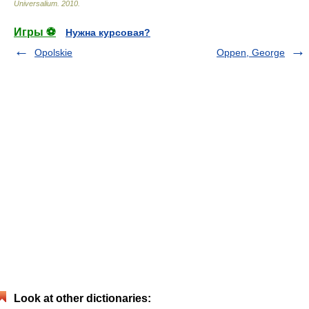
Universalium
.
2010
.
Игры ⚽
Нужна курсовая?
Opolskie
Oppen, George
Look at other dictionaries: