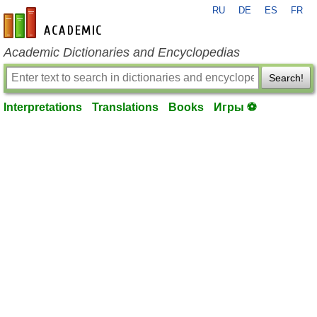
RU
DE
ES
FR
en-academic.com
Academic Dictionaries and Encyclopedias
Search!
Interpretations
Translations
Books
Игры ⚽