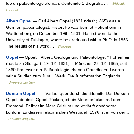
fue un paleontólogo alemán. Contenido 1 Biografía …
Wikipedia
Español
Albert Oppel
— Carl Albert Oppel (1831 ndash;1865) was a
German paleontologist. HistoryHe was born at Hohenheim in
Wurttemberg, on December 19th, 1831. He first went to the
University of Tubingen, where he graduated with a Ph.D. in 1853.
The results of his work …
Wikipedia
Oppel
— Ọppel, Albert, Geologe und Paläontologe, * Hohenheim
(heute zu Stuttgart) 19. 12. 1831, ✝ München 22. 12. 1865; seit
1860 Professor der Paläontologie ebenda Grundlegend waren
seine Studien zum Jura. Werk: Die Juraformation Englands,… …
Universal-Lexikon
Dorsum Oppel
— – Verlauf quer durch die Bildmitte Der Dorsum
Oppel, deutsch Oppel Rücken, ist ein Meeresrücken auf dem
Erdmond. Er liegt im Mare Crisium und verläuft annähernd
konform zu dessen relativ nahen Westrand. 1976 ist er von der …
Deutsch Wikipedia