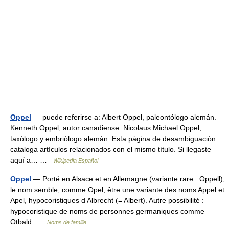
Oppel
— puede referirse a: Albert Oppel, paleontólogo alemán.
Kenneth Oppel, autor canadiense. Nicolaus Michael Oppel,
taxólogo y embriólogo alemán. Esta página de desambiguación
cataloga artículos relacionados con el mismo título. Si llegaste
aquí a… …
Wikipedia Español
Oppel
— Porté en Alsace et en Allemagne (variante rare : Oppell),
le nom semble, comme Opel, être une variante des noms Appel et
Apel, hypocoristiques d Albrecht (= Albert). Autre possibilité :
hypocoristique de noms de personnes germaniques comme
Otbald …
Noms de famille