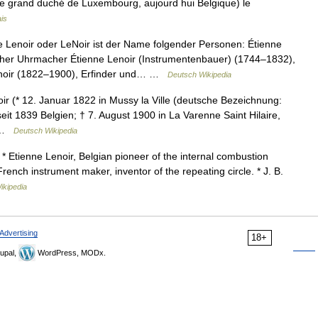
que grand duché de Luxembourg, aujourd hui Belgique) le
is
 Lenoir oder LeNoir ist der Name folgender Personen: Étienne
cher Uhrmacher Étienne Lenoir (Instrumentenbauer) (1744–1832),
enoir (1822–1900), Erfinder und… …
Deutsch Wikipedia
 (* 12. Januar 1822 in Mussy la Ville (deutsche Bezeichnung:
it 1839 Belgien; † 7. August 1900 in La Varenne Saint Hilaire,
… …
Deutsch Wikipedia
* Etienne Lenoir, Belgian pioneer of the internal combustion
rench instrument maker, inventor of the repeating circle. * J. B.
ikipedia
Advertising
18+
upal,
WordPress, MODx.