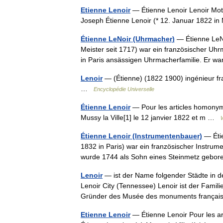
Etienne Lenoir
— Étienne Lenoir Lenoir Moto
Joseph Étienne Lenoir (* 12. Januar 1822 i
Étienne LeNoir (Uhrmacher)
— Étienne LeNo
Meister seit 1717) war ein französischer Uh
in Paris ansässigen Uhrmacherfamilie. Er w
Lenoir
— (Étienne) (1822 1900) ingénieur fra
…
Encyclopédie Universelle
Étienne Lenoir
— Pour les articles homonyme
Mussy la Ville[1] le 12 janvier 1822 et m …
Étienne Lenoir (Instrumentenbauer)
— Étie
1832 in Paris) war ein französischer Instrume
wurde 1744 als Sohn eines Steinmetz gebo
Lenoir
— ist der Name folgender Städte in de
Lenoir City (Tennessee) Lenoir ist der Fami
Gründer des Musée des monuments franç
Etienne Lenoir
— Étienne Lenoir Pour les ar