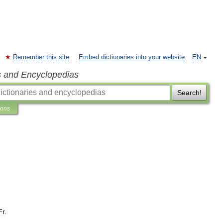
Remember this site
Embed dictionaries into your website
EN
s and Encyclopedias
Search!
ions
Fr
.