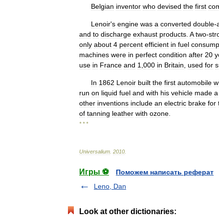
Belgian
inventor
who
devised
the
first
com
Lenoir
'
s
engine
was
a
converted
double
-
and
to
discharge
exhaust
products
.
A
two
-
str
only
about
4
percent
efficient
in
fuel
consump
machines
were
in
perfect
condition
after
20
y
use
in
France
and
1
,
000
in
Britain
,
used
for
s
In
1862
Lenoir
built
the
first
automobile
w
run
on
liquid
fuel
and
with
his
vehicle
made
a
other
inventions
include
an
electric
brake
for
of
tanning
leather
with
ozone
.
* * *
Universalium
.
2010
.
Игры ⚽
Поможем написать реферат
Leno, Dan
Look at other dictionaries: