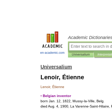
Academic Dictionarie
en-academic.com
Universalium
Interpretat
Universalium
Lenoir, Étienne
Lenoir
,
Étienne
▪
Belgian
inventor
born
Jan
.
12
,
1822
,
Mussy
-
la
-
Ville
,
Belg
.
died
Aug
.
4
,
1900
,
La
Varenne
-
Saint
-
Hilaire
,