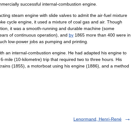
mercially
successful
internal
-
combustion
engine
.
acting
steam
engine
with
slide
valves
to
admit
the
air
-
fuel
mixture
oke
cycle
engine
,
it
used
a
mixture
of
coal
gas
and
air
.
Though
tion
,
it
was
a
smooth
-
running
and
durable
machine
(
some
ears
of
continuous
operation
),
and
by
1865
more
than
400
were
in
uch
low
-
power
jobs
as
pumping
and
printing
.
ith
an
internal
-
combustion
engine
.
He
had
adapted
his
engine
to
6
-
mile
(
10
-
kilometre
)
trip
that
required
two
to
three
hours
.
His
trains
(
1855
),
a
motorboat
using
his
engine
(
1886
),
and
a
method
Lenormand, Henri-René