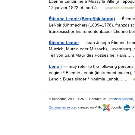
Étienne Lenoir, né à Mussy la Ville (à l épo
12 janvier 1822 et mort à …
Wikipédia en França
Étienne Lenoir (Begriffsklärung)
— Étienne
LeNoir (Uhrmacher) (1699–1778), französis
französischer Instrumentenbauer Étienne L
Étienne Lenoir
— Jean Joseph Étienne Lenoir
Mutzich, Mutzig oder Missach), Luxemburg, se
Teil von Saint Maur des Fossés bei Paris,
Lenoir
— may refer to the following persons: 
engine * Etienne Lenoir (instrument maker), F
Lenoir, Blues singer * Noémie Lenoir,… …
W
© Academic, 2000-2026
Contact us:
Technical Support
,
Dictionaries export
, created on PHP,
Joomla,
Dr