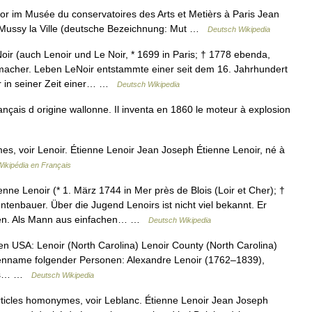
r im Musée du conservatoires des Arts et Metièrs à Paris Jean
n Mussy la Ville (deutsche Bezeichnung: Mut …
Deutsch Wikipedia
ir (auch Lenoir und Le Noir, * 1699 in Paris; † 1778 ebenda,
rmacher. Leben LeNoir entstammte einer seit dem 16. Jahrhundert
ar in seiner Zeit einer… …
Deutsch Wikipedia
nçais d origine wallonne. Il inventa en 1860 le moteur à explosion
s, voir Lenoir. Étienne Lenoir Jean Joseph Étienne Lenoir, né à
Wikipédia en Français
nne Lenoir (* 1. März 1744 in Mer près de Blois (Loir et Cher); †
ntenbauer. Über die Jugend Lenoirs ist nicht viel bekannt. Er
ren. Als Mann aus einfachen… …
Deutsch Wikipedia
n USA: Lenoir (North Carolina) Lenoir County (North Carolina)
lienname folgender Personen: Alexandre Lenoir (1762–1839),
ais… …
Deutsch Wikipedia
ticles homonymes, voir Leblanc. Étienne Lenoir Jean Joseph